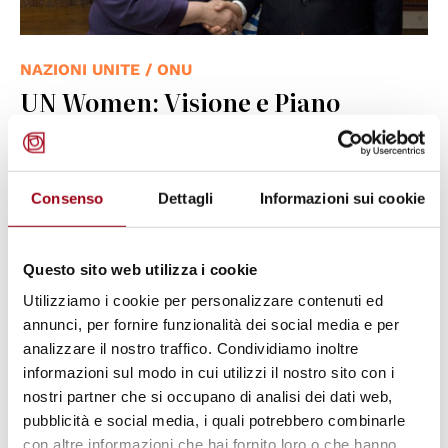
NAZIONI UNITE / ONU
UN Women: Visione e Piano
d'azione per i primi 100 giorni
10.02.2011
Consenso
Dettagli
Informazioni sui cookie
© UNDP
Questo sito web utilizza i cookie
Utilizziamo i cookie per personalizzare contenuti ed
annunci, per fornire funzionalità dei social media e per
analizzare il nostro traffico. Condividiamo inoltre
informazioni sul modo in cui utilizzi il nostro sito con i
nostri partner che si occupano di analisi dei dati web,
pubblicità e social media, i quali potrebbero combinarle
con altre informazioni che hai fornito loro o che hanno