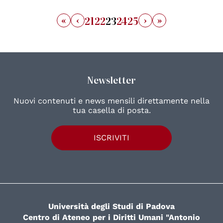
«
‹
›
»
21
22
23
24
25
Newsletter
Nuovi contenuti e news mensili direttamente nella
tua casella di posta.
ISCRIVITI
Università degli Studi di Padova
Centro di Ateneo per i Diritti Umani "Antonio