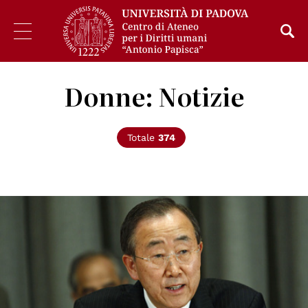
Donne: Notizie
Totale
374
© UN Photo