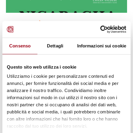
SOSTENIBILITÀ
Il caffè delle donne: tappa
padovana del tour nazionale Eroi
Consenso
Dettagli
Informazioni sui cookie
del Clima, Padova, 20 aprile 2026
Questo sito web utilizza i cookie
17.04.2026
Utilizziamo i cookie per personalizzare contenuti ed
annunci, per fornire funzionalità dei social media e per
© Michelle Ding
analizzare il nostro traffico. Condividiamo inoltre
informazioni sul modo in cui utilizzi il nostro sito con i
nostri partner che si occupano di analisi dei dati web,
pubblicità e social media, i quali potrebbero combinarle
con altre informazioni che hai fornito loro o che hanno
raccolto dal tuo utilizzo dei loro servizi.