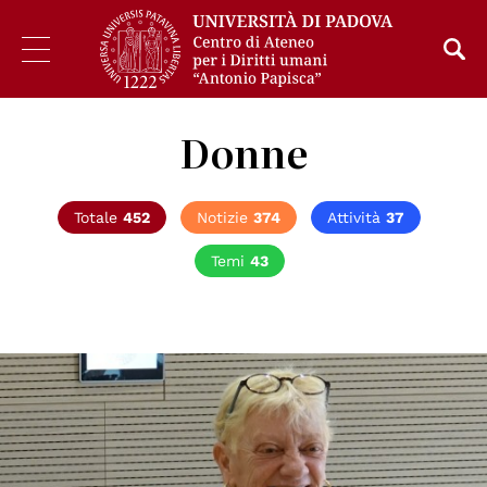
Donne
Totale
452
Notizie
374
Attività
37
Temi
43