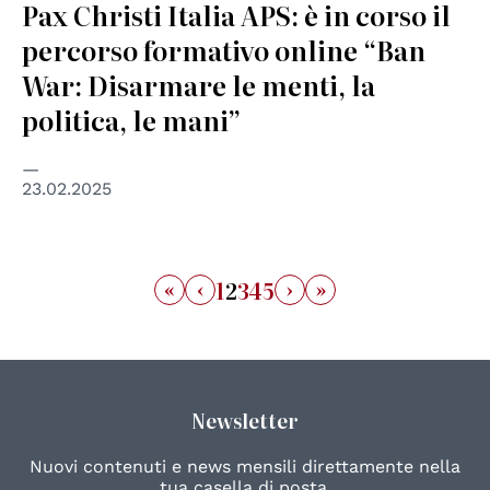
Pax Christi Italia APS: è in corso il
percorso formativo online “Ban
War: Disarmare le menti, la
politica, le mani”
23.02.2025
«
‹
›
»
1
2
3
4
5
Newsletter
Nuovi contenuti e news mensili direttamente nella
tua casella di posta.