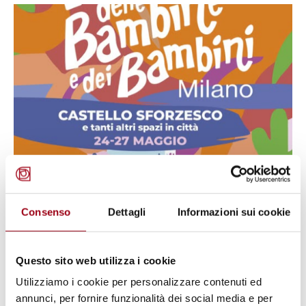
MINORI / INFANZIA
Consenso
Dettagli
Informazioni sui cookie
Settimana dei Diritti dell'infanzia
e dell'adolescenza, Milano, 26
maggio - 1 giugno 2025
Questo sito web utilizza i cookie
Utilizziamo i cookie per personalizzare contenuti ed
annunci, per fornire funzionalità dei social media e per