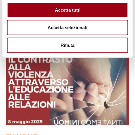
Programme 3°edizione: aprile-
Accetta tutti
maggio 2025
Accetta selezionati
14.05.2025
Rifiuta