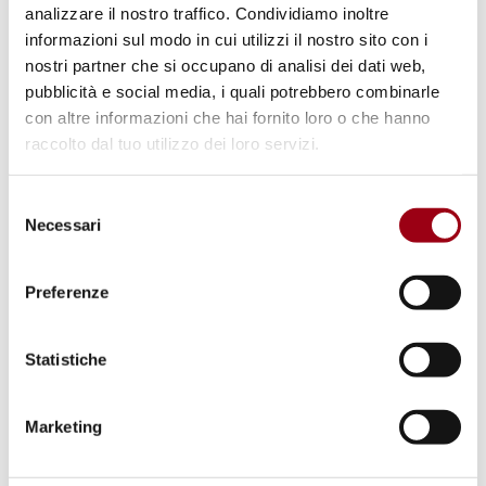
26.05.2025
analizzare il nostro traffico. Condividiamo inoltre
informazioni sul modo in cui utilizzi il nostro sito con i
nostri partner che si occupano di analisi dei dati web,
© GRETA
pubblicità e social media, i quali potrebbero combinarle
con altre informazioni che hai fornito loro o che hanno
raccolto dal tuo utilizzo dei loro servizi.
Selezione
Necessari
del
consenso
Preferenze
Statistiche
EDUCAZIONE
Università di Verona: Corso di
Marketing
perfezionamento Common ground
- Multiagency Advanced Training