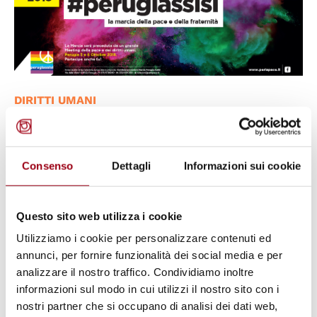
DIRITTI UMANI
Verso la Marcia PerugiAssisi per la
pace e la fratellanza dei popoli, 7
ottobre 2018
Consenso
Dettagli
Informazioni sui cookie
20.09.2018
Questo sito web utilizza i cookie
Utilizziamo i cookie per personalizzare contenuti ed
annunci, per fornire funzionalità dei social media e per
analizzare il nostro traffico. Condividiamo inoltre
informazioni sul modo in cui utilizzi il nostro sito con i
nostri partner che si occupano di analisi dei dati web,