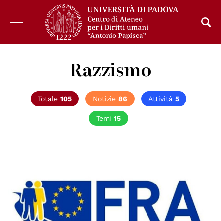
Razzismo
Totale
105
Notizie
86
Attività
5
Temi
15