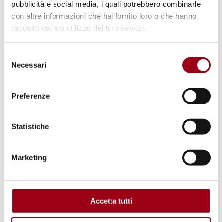
pubblicità e social media, i quali potrebbero combinarle
con altre informazioni che hai fornito loro o che hanno
raccolto dal tuo utilizzo dei loro servizi.
Selezione
Necessari
del
consenso
DIALOGO INTERCULTURALE
Preferenze
Progetto Erasmus+ BRAVE -
Building Resilience Against
Statistiche
Violent Extremism: pubblicati i
risultati
Marketing
04.04.2018
Accetta tutti
© UNPhotos