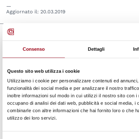
Aggiornato il:
20.03.2019
Collegamenti
Consenso
Dettagli
In
Giornata internazionale contro le
discriminazioni razziali
Questo sito web utilizza i cookie
Settimana d’azione contro il razzismo:
Utilizziamo i cookie per personalizzare contenuti ed annunci, 
edizione 2019
funzionalità dei social media e per analizzare il nostro traffi
Giornata internazionale contro le
inoltre informazioni sul modo in cui utilizzi il nostro sito con i
occupano di analisi dei dati web, pubblicità e social media, i 
discriminazioni razziali
combinarle con altre informazioni che hai fornito loro o che h
Settimana d’azione contro il razzismo:
utilizzo dei loro servizi.
edizione 2019