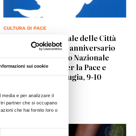
CULTURA DI PACE
Assemblea Nazionale delle Città
per la Pace nel 40° anniversario
del Coordinamento Nazionale
degli Enti Locali per la Pace e
Informazioni sui cookie
Diritti Umani, Perugia, 9-10
ottobre 2026
l media e per analizzare il
ostri partner che si occupano
22.07.2026
azioni che hai fornito loro o
© UN Photo/ Patricia Esteve