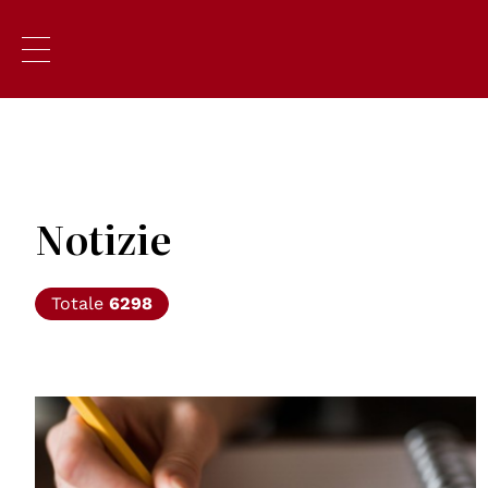
Notizie
Totale
6298
© CC