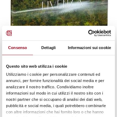
Consenso
Dettagli
Informazioni sui cookie
LIBRO
Livenza acque leggendarie: la
natura ancestrale nello sguardo di
Questo sito web utilizza i cookie
Diana Crestan
Utilizziamo i cookie per personalizzare contenuti ed
annunci, per fornire funzionalità dei social media e per
analizzare il nostro traffico. Condividiamo inoltre
25.05.2026
informazioni sul modo in cui utilizzi il nostro sito con i
nostri partner che si occupano di analisi dei dati web,
pubblicità e social media, i quali potrebbero combinarle
© Global Campus of Human Rights
con altre informazioni che hai fornito loro o che hanno