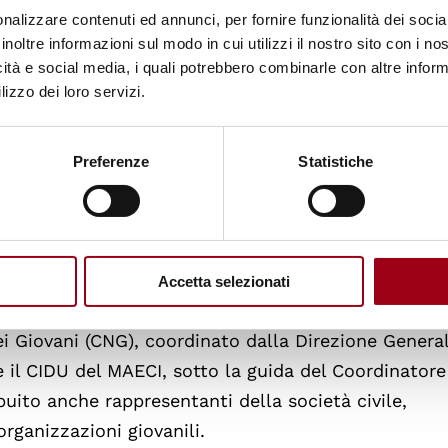
perazione Internazionale (MAECI). L'iniziativa raffor
nalizzare contenuti ed annunci, per fornire funzionalità dei socia
i iracheni, supportando in particolare il Network 22
inoltre informazioni sul modo in cui utilizzi il nostro sito con i n
icità e social media, i quali potrebbero combinarle con altre inform
’Azione iracheno, favorendo così lo scambio di buo
lizzo dei loro servizi.
a strutturato di governance
,
monitoraggio
e
valuta
Preferenze
Statistiche
litiche sia coerente ed efficace nel tempo.
 del Piano è stato avviato nel 2024 attraverso un a
anti del Dipartimento per le Politiche Giovanili e i
Accetta selezionati
a del Consiglio dei Ministri, l’Agenzia Italiana per l
ei Giovani (CNG), coordinato dalla Direzione Genera
 e il CIDU del MAECI, sotto la guida del Coordinatore
uito anche rappresentanti della società civile,
organizzazioni giovanili.