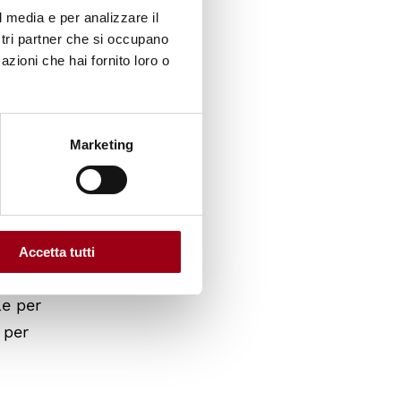
za le
l media e per analizzare il
50
ostri partner che si occupano
azioni che hai fornito loro o
ne
zione
,
Marketing
mpio
l
Accetta tutti
a
le per
 per