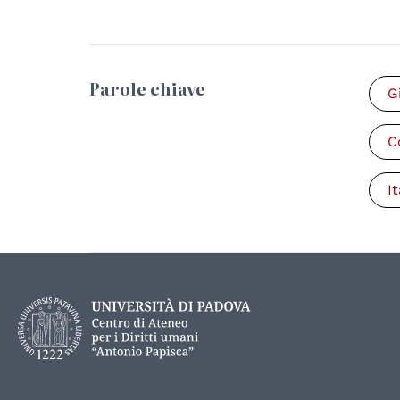
Parole chiave
G
C
It