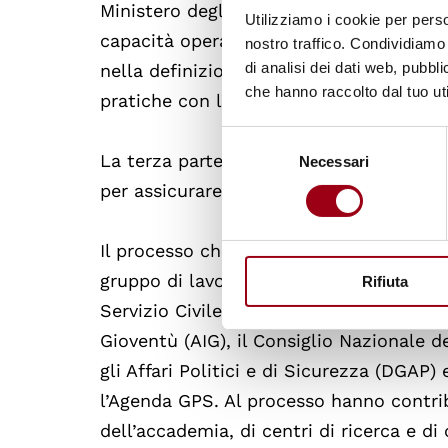
Ministero degli Affari Esteri e della Coo
Utilizziamo i cookie per perso
capacità operative dei network giovanil
nostro traffico. Condividiamo 
di analisi dei dati web, pubbl
nella definizione del Piano Nazionale d
che hanno raccolto dal tuo uti
pratiche con la società civile italiana.
Selezione
La terza parte definisce il nuovo
sistem
Necessari
del
consenso
per assicurare che l'attuazione delle po
Il processo che ha portato all’adozione
gruppo di lavoro composto da rappresent
Rifiuta
Servizio Civile Universale della Presidenz
Gioventù (AIG), il Consiglio Nazionale d
gli Affari Politici e di Sicurezza (DGAP)
l’Agenda GPS. Al processo hanno contrib
dell’accademia, di centri di ricerca e di 