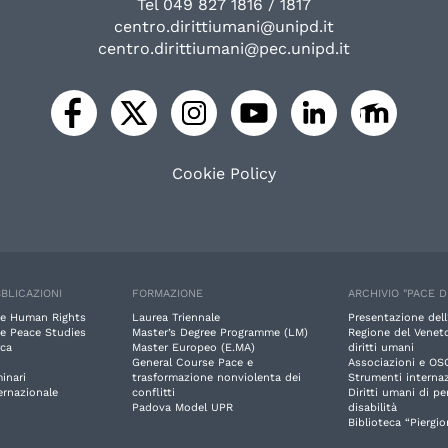
Tel 049 827 1816 / 1817
centro.dirittiumani@unipd.it
centro.dirittiumani@pec.unipd.it
Cookie Policy
BLICAZIONI
FORMAZIONE
ARCHIVIO "PACE D
e Human Rights
Laurea Triennale
Presentazione dell
e Peace Studies
Master’s Degree Programme (LM)
Regione del Veneto
rca
Master Europeo (E.MA)
diritti umani
General Course Pace e
Associazioni e OS
inari
trasformazione nonviolenta dei
Strumenti internaz
ernazionale
conflitti
Diritti umani di p
Padova Model UPR
disabilità
Biblioteca “Piergio