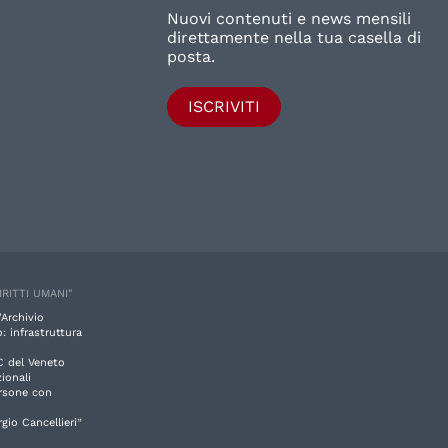
Nuovi contenuti e news mensili
direttamente nella tua casella di
posta.
ISCRIVITI
IRITTI UMANI"
'Archivio
: infrastruttura
C del Veneto
ionali
ersone con
rgio Cancellieri”