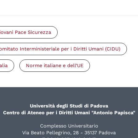
iovani Pace Sicurezza
omitato Interministeriale per i Diritti Umani (CIDU)
alia
Norme italiane e dell’UE
Università degli Studi di Padova
Centro di Ateneo per i Diritti Umani "Antonio Papisca"
Complesso Universitario
Via Beato Pellegrino, 28 - 35137 Padova