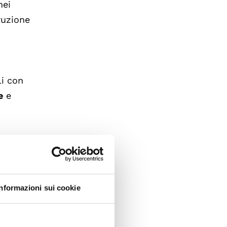
nei
truzione
n
li con
e
e
er
Informazioni sui cookie
l