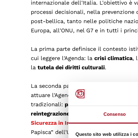
internazionale dell'Italia. L'obiettivo è
processi decisionali, nella prevenzione d
post-bellica, tanto nelle politiche nazio
Europa, all'ONU, nel G7 e in tutti i princ
La prima parte definisce il contesto ist
cui leggere l'Agenda: la
crisi climatica
, 
la
tutela dei diritti culturali
.
La seconda parte declina in modo operati
attuare l'Agenda nei suoi cinque pilastri
tradizionali:
partecipazione
,
protezione
reintegrazione
. In tale ambito, si inser
Consenso
Sicurezza in Iraq e Italia”
, implementato
Papisca” dell'Università di Padova, in 
Questo sito web utilizza i c