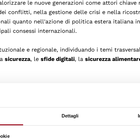
 valorizzare le nuove generazioni come attori chiave 
ei conflitti, nella gestione delle crisi e nella ricos
nali quanto nell'azione di politica estera italiana i
ipali consessi internazionali.
ituzionale e regionale, individuando i temi trasversa
la
sicurezza
, le
sfide digitali
, la
sicurezza alimentar
vo e strategico gli obiettivi, i target e le misure p
,
prevenzione
,
partenariati
e
smobilitazione e
iscono iniziative come il
progetto “Giovani, Pace e
Dettagli
 dal Centro di Ateneo per i Diritti Umani “Antonio
collaborazione con Un Ponte Per e con il supporto de
ookie