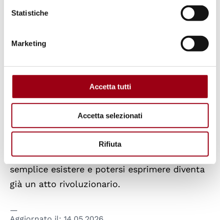
contrasto all'oppressione sostenuta, anche
Statistiche
passivamente, dagli atenei.
Marketing
Emancipazione e resistenza organizzata: i
movimenti giovanili palestinesi all'interno di
Israele
Accetta tutti
La dott.ssa
Lamia Yasin
, PhD in Human rights,
society and multi-level governance, esplorerà
Accetta selezionati
i movimenti giovanili palestinesi come forme
organizzate di emancipazione, narrazioni
Rifiuta
alternative e sumud, una resistenza in cui il
semplice esistere e potersi esprimere diventa
già un atto rivoluzionario.
Aggiornato il:
14.05.2026