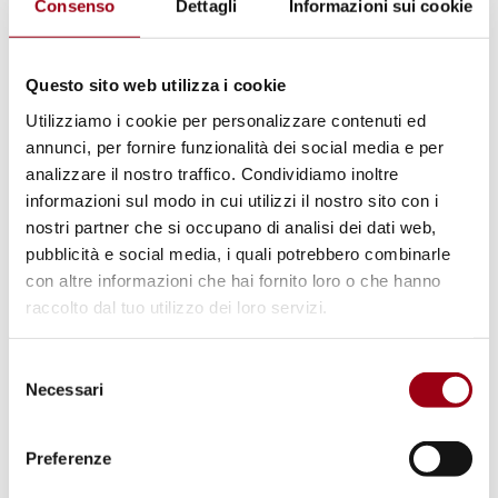
Consenso
Dettagli
Informazioni sui cookie
strutture oppressive che silenziano le voci
palestinesi. Al centro dell'intervento: la
razializzazione come processo storico alla
Questo sito web utilizza i cookie
base della Nakba e l'emergere di una vera
Utilizziamo i cookie per personalizzare contenuti ed
"industria del silenzio" che maschera la
annunci, per fornire funzionalità dei social media e per
analizzare il nostro traffico. Condividiamo inoltre
violenza sistemica in corso.
informazioni sul modo in cui utilizzi il nostro sito con i
nostri partner che si occupano di analisi dei dati web,
L'accademia di fronte al genocidio
pubblicità e social media, i quali potrebbero combinarle
Il
gruppo CoRDA
(Coordinamento Ricercat*,
con altre informazioni che hai fornito loro o che hanno
raccolto dal tuo utilizzo dei loro servizi.
Dottorando* e Assegnist* dell'Università di
Padova) rifletterà sul ruolo e le responsabilità
Selezione
dell'università pubblica italiana, a partire dal
Necessari
del
loro report sulle collaborazioni tra UNIPD e
consenso
Israele. Verrà discusso anche il boicottaggio
Preferenze
accademico come strumento concreto di