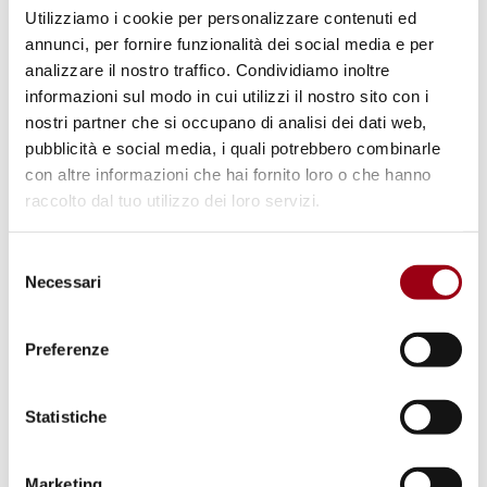
Utilizziamo i cookie per personalizzare contenuti ed
annunci, per fornire funzionalità dei social media e per
analizzare il nostro traffico. Condividiamo inoltre
informazioni sul modo in cui utilizzi il nostro sito con i
nostri partner che si occupano di analisi dei dati web,
pubblicità e social media, i quali potrebbero combinarle
con altre informazioni che hai fornito loro o che hanno
raccolto dal tuo utilizzo dei loro servizi.
Selezione
Necessari
del
TRATTA DI ESSERI UMANI
consenso
Lavori, risultati e riflessioni
Preferenze
all’Osservatorio permanente sui
fenomeni connessi alla tratta di
Statistiche
esseri umani e al grave
sfruttamento, Università di
Marketing