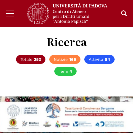
Ricerca
Totale
253
Notizie
165
Attività
84
Temi
4
© Università degli Studi di Bologna