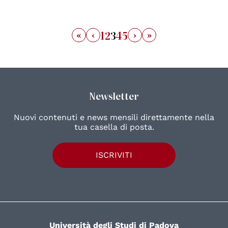
«
‹
›
»
1
2
3
4
5
Newsletter
Nuovi contenuti e news mensili direttamente nella
tua casella di posta.
ISCRIVITI
Università degli Studi di Padova