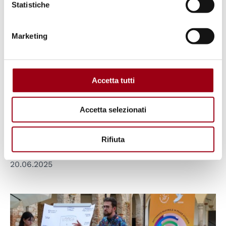
Statistiche
Marketing
Accetta tutti
RICERCA
Workshop “Mapping Human
Accetta selezionati
Rights Practices in Triveneto”,
Università di Padova, 8 luglio 2025
Rifiuta
20.06.2025