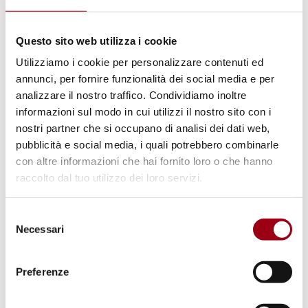
Questo sito web utilizza i cookie
Utilizziamo i cookie per personalizzare contenuti ed
annunci, per fornire funzionalità dei social media e per
analizzare il nostro traffico. Condividiamo inoltre
COSTRUZIONE DELLA PACE
informazioni sul modo in cui utilizzi il nostro sito con i
Lettera aperta delle dottorande e
nostri partner che si occupano di analisi dei dati web,
dei dottorandi in Peace Studies
pubblicità e social media, i quali potrebbero combinarle
con altre informazioni che hai fornito loro o che hanno
raccolto dal tuo utilizzo dei loro servizi.
24.06.2025
Selezione
Necessari
del
consenso
Preferenze