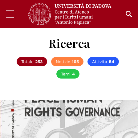
Ricerca
Totale
253
Notizie
165
Attività
84
Temi
4