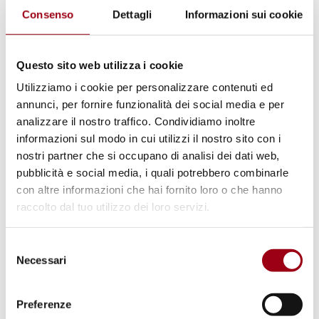
© European Commission
Consenso
Dettagli
Informazioni sui cookie
Questo sito web utilizza i cookie
Utilizziamo i cookie per personalizzare contenuti ed
annunci, per fornire funzionalità dei social media e per
analizzare il nostro traffico. Condividiamo inoltre
informazioni sul modo in cui utilizzi il nostro sito con i
nostri partner che si occupano di analisi dei dati web,
pubblicità e social media, i quali potrebbero combinarle
con altre informazioni che hai fornito loro o che hanno
UNIONE EUROPEA
raccolto dal tuo utilizzo dei loro servizi.
Commissione Europea: il 9
novembre sarà pubblicato il
Selezione
Necessari
del
Pacchetto allargamento 2010
consenso
Preferenze
05.11.2010