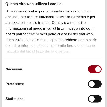
Università di Verona: Corso di
Questo sito web utilizza i cookie
perfezionamento Common ground
Utilizziamo i cookie per personalizzare contenuti ed
- Multiagency Advanced Training
annunci, per fornire funzionalità dei social media e per
analizzare il nostro traffico. Condividiamo inoltre
Programme 3°edizione: aprile-
informazioni sul modo in cui utilizzi il nostro sito con i
maggio 2025
nostri partner che si occupano di analisi dei dati web,
pubblicità e social media, i quali potrebbero combinarle
con altre informazioni che hai fornito loro o che hanno
14.05.2025
raccolto dal tuo utilizzo dei loro servizi.
Selezione
Necessari
del
consenso
Preferenze
Statistiche