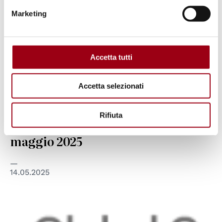
Marketing
MARCIA PERUGIASSISI
Accetta tutti
Verso la Marcia PerugiAssisi 2025:
incontro organizzativo per la
Accetta selezionati
partecipazione delle studentesse e
degli studenti dell’Università di
Rifiuta
Padova, Centro diritti umani, 27
maggio 2025
14.05.2025