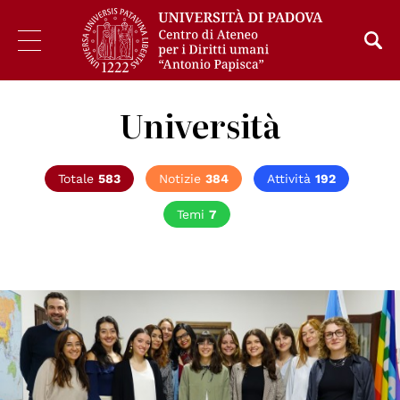
Università
Totale
583
Notizie
384
Attività
192
Temi
7