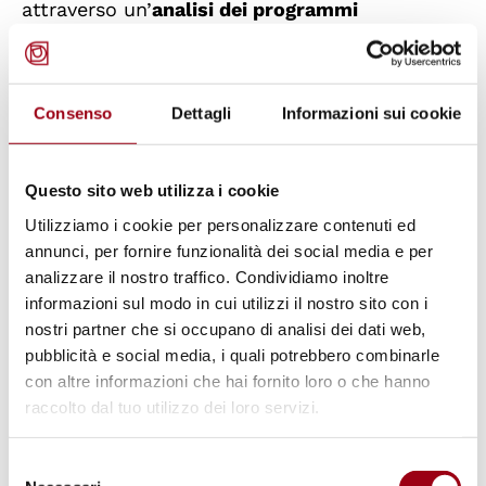
attraverso un’
analisi dei programmi
accademici esistenti
e una valutazione delle
sfide e delle opportunità rappresentate
da
approcci didattici innovativi
, caratterizzati
Consenso
Dettagli
Informazioni sui cookie
da interdisciplinarietà e collaborazione con
esperti del settore. In generale, si propone di
Questo sito web utilizza i cookie
rafforzare la rete europea per lo sviluppo dei
Utilizziamo i cookie per personalizzare contenuti ed
programmi di studio e promuovere lo scambio
annunci, per fornire funzionalità dei social media e per
di esperienze professionali relative a diritti
analizzare il nostro traffico. Condividiamo inoltre
umani e democratizzazione.
informazioni sul modo in cui utilizzi il nostro sito con i
nostri partner che si occupano di analisi dei dati web,
pubblicità e social media, i quali potrebbero combinarle
I posti disponibili sono
15
. E’ prevista una
con altre informazioni che hai fornito loro o che hanno
copertura completa dei costi di vitto, alloggio
raccolto dal tuo utilizzo dei loro servizi.
e trasporto verso Padova. Per partecipare si
invita a consultare il bando allegato al
Selezione