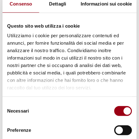
sociale, la gioventù e l'uguaglianza
Consenso
Dettagli
Informazioni sui cookie
di genere
Questo sito web utilizza i cookie
20.09.2013
Utilizziamo i cookie per personalizzare contenuti ed
annunci, per fornire funzionalità dei social media e per
analizzare il nostro traffico. Condividiamo inoltre
© Andrea Lorini / Epoch Times
informazioni sul modo in cui utilizzi il nostro sito con i
nostri partner che si occupano di analisi dei dati web,
pubblicità e social media, i quali potrebbero combinarle
con altre informazioni che hai fornito loro o che hanno
raccolto dal tuo utilizzo dei loro servizi.
Selezione
Necessari
del
consenso
Preferenze
RICERCA