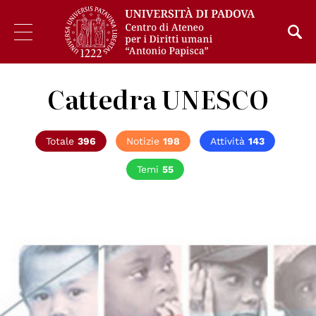
Cattedra UNESCO
Totale
396
Notizie
198
Attività
143
Temi
55
© UNESCO