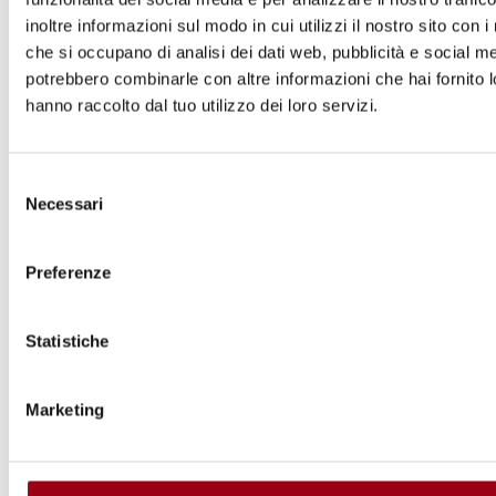
inoltre informazioni sul modo in cui utilizzi il nostro sito con i
__________________________
che si occupano di analisi dei dati web, pubblicità e social med
potrebbero combinarle con altre informazioni che hai fornito 
hanno raccolto dal tuo utilizzo dei loro servizi.
L'accesso alla sala è consentito fino al
raggiungimento della capienza massima.
Selezione
Necessari
Si ricorda che per accedere al Senato è
del
consenso
obbligatorio l'accredito.
Preferenze
Informazioni e accrediti:
Commissione diritti umani 06.6706.5299
Statistiche
E_mail: dirittiumani@senato.it
Marketing
I giornalisti devono accreditarsi presso
l'Ufficio stampa del Senato