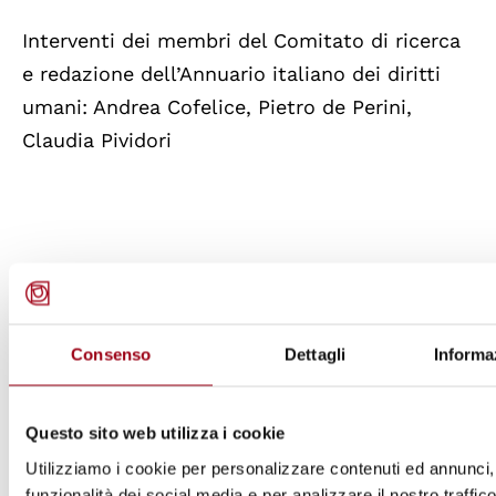
Interventi dei membri del Comitato di ricerca
e redazione dell’Annuario italiano dei diritti
umani: Andrea Cofelice, Pietro de Perini,
Claudia Pividori
L’Annuario italiano dei diritti umani
2013 (Marsilio Editori/Peter Lang) è curato dal
Consenso
Dettagli
Informa
Centro di Ateneo per i Diritti
Umani dell'Università di Padova
Questo sito web utilizza i cookie
Utilizziamo i cookie per personalizzare contenuti ed annunci, 
Media Partner: oltreradio.it
funzionalità dei social media e per analizzare il nostro traffi