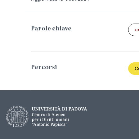
Parole chiave
u
Percorsi
C