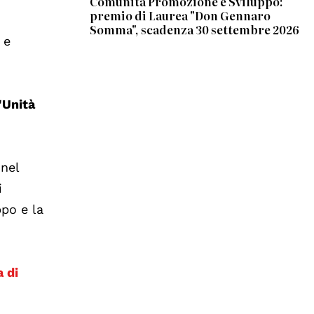
Comunità Promozione e Sviluppo:
premio di Laurea "Don Gennaro
Somma", scadenza 30 settembre 2026
 e
'Unità
 nel
i
ppo e la
a di