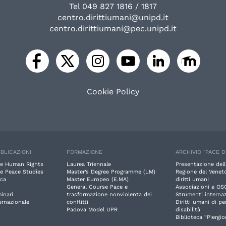
Tel 049 827 1816 / 1817
centro.dirittiumani@unipd.it
centro.dirittiumani@pec.unipd.it
Cookie Policy
BLICAZIONI
FORMAZIONE
ARCHIVIO "PACE D
e Human Rights
Laurea Triennale
Presentazione dell
e Peace Studies
Master’s Degree Programme (LM)
Regione del Veneto
rca
Master Europeo (E.MA)
diritti umani
General Course Pace e
Associazioni e OS
inari
trasformazione nonviolenta dei
Strumenti internaz
ernazionale
conflitti
Diritti umani di p
Padova Model UPR
disabilità
Biblioteca “Piergio