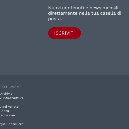
Nuovi contenuti e news mensili
direttamente nella tua casella di
posta.
ISCRIVITI
IRITTI UMANI"
'Archivio
: infrastruttura
C del Veneto
ionali
ersone con
rgio Cancellieri”