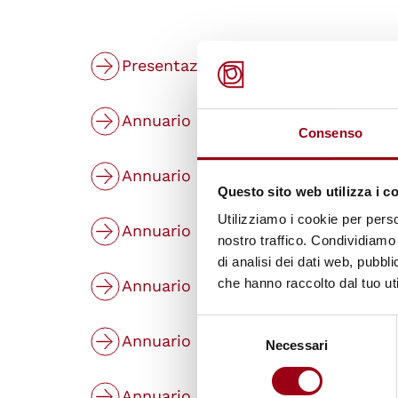
Presentazioni pubbliche
Annuario italiano dei diritti umani
Consenso
Annuario italiano dei diritti umani 
Questo sito web utilizza i c
Utilizziamo i cookie per perso
Annuario italiano dei diritti umani
nostro traffico. Condividiamo 
di analisi dei dati web, pubbl
che hanno raccolto dal tuo uti
Annuario italiano dei diritti umani 
Selezione
Annuario italiano dei diritti umani 
Necessari
del
consenso
Annuario italiano dei diritti umani 