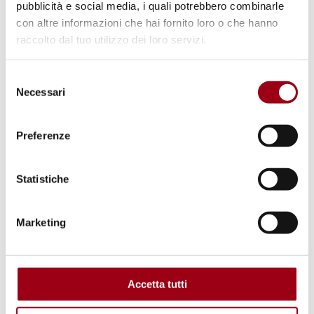
pubblicità e social media, i quali potrebbero combinarle
con altre informazioni che hai fornito loro o che hanno
raccolto dal tuo utilizzo dei loro servizi.
Selezione
Necessari
del
consenso
Preferenze
UNIONE EUROPEA
Il contributo degli studenti
Statistiche
dell'Università di Padova alla
Convenzione sull'avvenire
Marketing
dell'Europa
Accetta tutti
16.07.2009