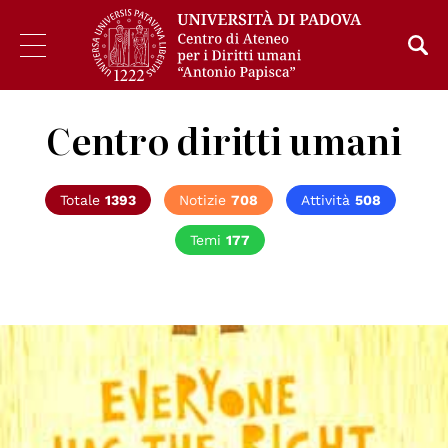
Centro diritti umani
Totale
1393
Notizie
708
Attività
508
Temi
177
© UN Photo