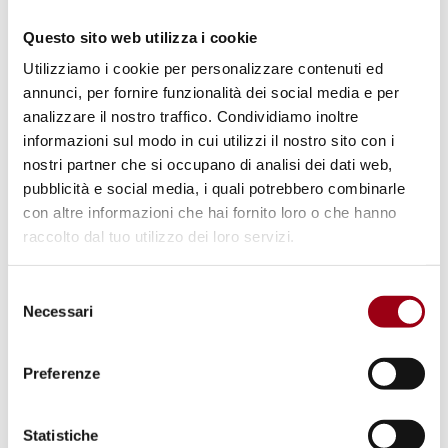
09.03.2026
Questo sito web utilizza i cookie
Utilizziamo i cookie per personalizzare contenuti ed
annunci, per fornire funzionalità dei social media e per
analizzare il nostro traffico. Condividiamo inoltre
informazioni sul modo in cui utilizzi il nostro sito con i
nostri partner che si occupano di analisi dei dati web,
pubblicità e social media, i quali potrebbero combinarle
con altre informazioni che hai fornito loro o che hanno
raccolto dal tuo utilizzo dei loro servizi.
Selezione
Necessari
del
consenso
SERVIZIO CIVILE
Preferenze
Servizio Civile al Centro Diritti
Umani? Aperto il bando per il
Statistiche