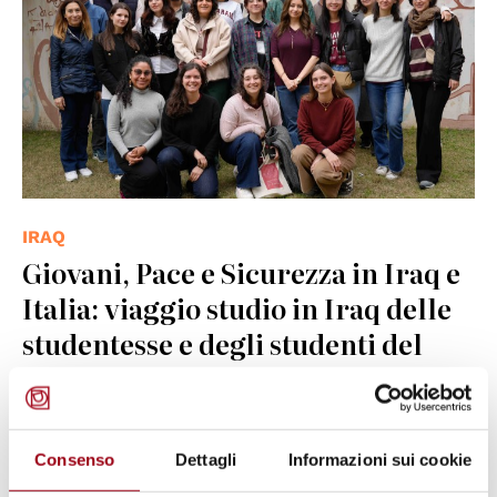
IRAQ
Giovani, Pace e Sicurezza in Iraq e
Italia: viaggio studio in Iraq delle
studentesse e degli studenti del
corso di laurea in Human Rights
and Multilevel Governance, 16-26
febbraio 2026
Consenso
Dettagli
Informazioni sui cookie