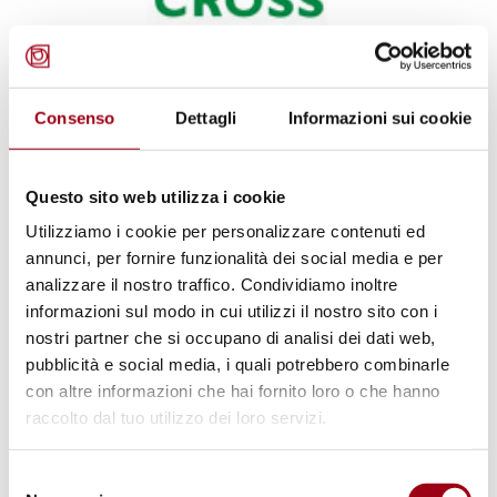
AMBIENTE
Green Cross Italia ONLUS:
Consenso
Dettagli
Informazioni sui cookie
Concorso "Immagini per la Terra"
Questo sito web utilizza i cookie
13.10.2010
Utilizziamo i cookie per personalizzare contenuti ed
annunci, per fornire funzionalità dei social media e per
analizzare il nostro traffico. Condividiamo inoltre
© Fondazione Nesi
informazioni sul modo in cui utilizzi il nostro sito con i
nostri partner che si occupano di analisi dei dati web,
pubblicità e social media, i quali potrebbero combinarle
con altre informazioni che hai fornito loro o che hanno
raccolto dal tuo utilizzo dei loro servizi.
Selezione