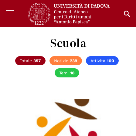
Scuola
Totale
357
Notizie
239
Attività
100
Temi
18