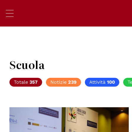
Scuola
Totale
357
Notizie
239
Attività
100
T
© Centro diritti umani