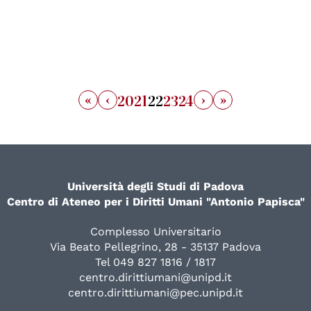
«
‹
›
»
20
21
22
23
24
Università degli Studi di Padova
Centro di Ateneo per i Diritti Umani "Antonio Papisca"
Complesso Universitario
Via Beato Pellegrino, 28 - 35137 Padova
Tel 049 827 1816 / 1817
centro.dirittiumani@unipd.it
centro.dirittiumani@pec.unipd.it