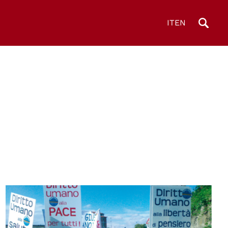
IT
EN
© Centro diritti umani - Università di Padova