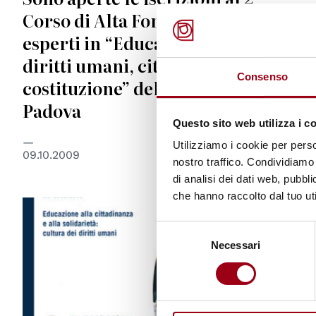
Corso di Alta Formazione per
esperti in “Educazione civica,
diritti umani, cittadinanza,
Consenso
costituzione” dell’Università di
Padova
Questo sito web utilizza i c
Utilizziamo i cookie per perso
09.10.2009
nostro traffico. Condividiamo 
di analisi dei dati web, pubbl
che hanno raccolto dal tuo uti
Selezione
Necessari
del
consenso