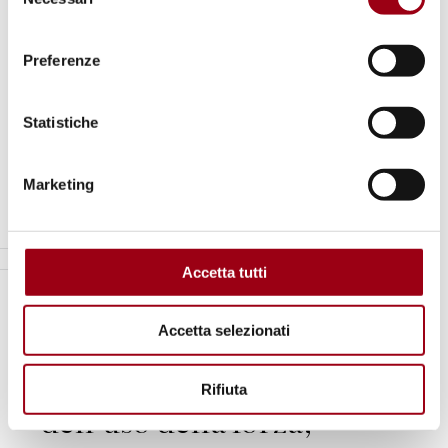
2. principio di
del
consenso
soluzione pacifica delle
Preferenze
controversie
internazionali;
Statistiche
Marketing
Accetta tutti
Accetta selezionati
3. principio del divieto
Rifiuta
dell’uso della forza;