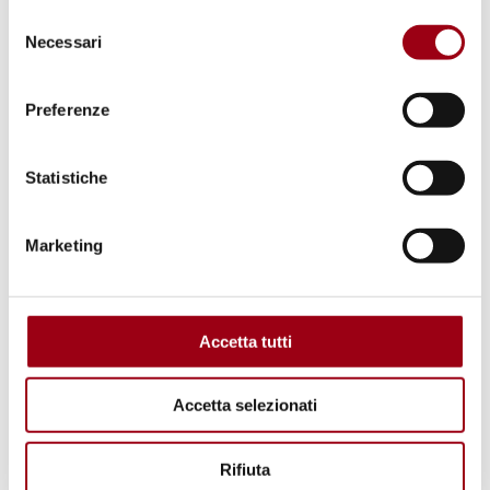
Selezione
24888/94), riguardanti il processo penale
Necessari
del
celebrato nei confronti di due bambini di dieci
consenso
anni, i quali avevano commesso assieme
Preferenze
l’omicidio di un bambino di 3 anni. Tra le
lamentele portate dai ricorrenti, ai sensi
Statistiche
dell’articolo 6, rientra la modalità non equa
con la quale si è svolto il processo:
la loro età
Marketing
e il grado di maturità hanno impedito una
partecipazione efficace alla propria difesa
. La
Corte europea sottolinea come uno Stato, nel
Accetta tutti
momento in cui è chiamato a processare un
minore, deve tenere pienamente conto
Accetta selezionati
dell’età, del livello di maturità e capacità
intellettuali ed emotive e deve attivarsi in
Rifiuta
modo da promuovere la capacità del minore