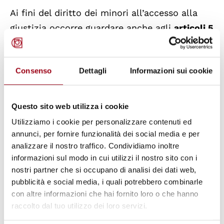
Ai fini del diritto dei minori all’accesso alla
giustizia occorre guardare anche agli
articoli 5
(diritto alla libertà e alla sicurezza) e 6 (diritto
all’equo processo)
. Molta della giurisprudenza
Consenso
Dettagli
Informazioni sui cookie
in materia riguarda casi in cui il minore è
ricorrente (divenuto maggiorenne o meno) e
adisce la Corte lamentando violazioni in
Questo sito web utilizza i cookie
procedimenti penali che l’hanno visto
Utilizziamo i cookie per personalizzare contenuti ed
coinvolto come autore di reato o presunto
annunci, per fornire funzionalità dei social media e per
analizzare il nostro traffico. Condividiamo inoltre
tale. Per l’esercizio di tali diritti e libertà,
informazioni sul modo in cui utilizzi il nostro sito con i
appare importante l’effettiva partecipazione ai
nostri partner che si occupano di analisi dei dati web,
procedimenti e che questi si svolgano con
pubblicità e social media, i quali potrebbero combinarle
modalità a misura di bambino o ragazzo.
con altre informazioni che hai fornito loro o che hanno
raccolto dal tuo utilizzo dei loro servizi.
Due casi ormai storici sono T. c. Regno Unito
e V. c. Regno Unito (ricorsi n. 24724/94 e n.