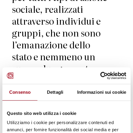
sociale, realizzati
attraverso individui e
gruppi, che non sono
l’emanazione dello
stato e nemmeno un
suo prolungamento.
Ciò che caratterizza il
concetto di società
Consenso
Dettagli
Informazioni sui cookie
civile è la sua natura
dinamica, il fatto che
Questo sito web utilizza i cookie
Utilizziamo i cookie per personalizzare contenuti ed
esso significhi sia
annunci, per fornire funzionalità dei social media e per