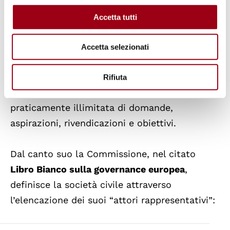
approccio ‘estensivo’ al tema della società
Accetta tutti
civile
, spiegabile anche in ragione del fatto
che all’interno del CESE sono rappresentati
Accetta selezionati
oltre che gli interessi dei datori di lavoro e dei
sindacati dei lavoratori, anche gli interessi
Rifiuta
cosiddetti ‘generali’, cioè una gamma
praticamente illimitata di domande,
aspirazioni, rivendicazioni e obiettivi.
Dal canto suo la Commissione, nel citato
Libro Bianco sulla governance europea
,
definisce la società civile attraverso
l’elencazione dei suoi “attori rappresentativi”: