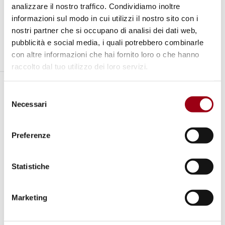
situazione sia azione.
analizzare il nostro traffico. Condividiamo inoltre
informazioni sul modo in cui utilizzi il nostro sito con i
nostri partner che si occupano di analisi dei dati web,
pubblicità e social media, i quali potrebbero combinarle
con altre informazioni che hai fornito loro o che hanno
raccolto dal tuo utilizzo dei loro servizi.
Il CESE fornisce infine il quadro delle
Selezione
“appartenenze” asserendo che “c’è accordo
Necessari
del
consenso
nel definire le ONG, le CBO (Community-Based
Organisations, nella misura in cui si
Preferenze
distinguono dalle prime) e le parti sociali
come organizzazioni di società civile in senso
Statistiche
ampio”.
Marketing
Fuori di metafora dei cerchi concentrici, è
evidente che siamo in presenza di un