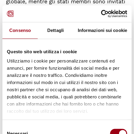
globale, mentre gli stati membri sono invitati
ad includere rappresentanti dei Parlamenti
nelle loro delegazioni presso i principali
organi delle NU. Si propone inoltre di invitare
Consenso
Dettagli
Informazioni sui cookie
membri dei Parlamenti nazionali specializzati
in un determinato settore a parlare alle
Questo sito web utilizza i cookie
principali Commissioni e alle Sessioni speciali
Utilizziamo i cookie per personalizzare contenuti ed
dell’Assemblea generale (AG). Ancora, al fine
annunci, per fornire funzionalità dei social media e per
di promuovere un più diretto ruolo dei
analizzare il nostro traffico. Condividiamo inoltre
parlamentari nella governance globale, si
informazioni sul modo in cui utilizzi il nostro sito con i
nostri partner che si occupano di analisi dei dati web,
raccomanda la creazione di una “Elected
pubblicità e social media, i quali potrebbero combinarle
Representatives Liaison Unit”, la quale
con altre informazioni che hai fornito loro o che hanno
dovrebbe fornire, con il supporto dell’Unione
raccolto dal tuo utilizzo dei loro servizi.
Interparlamentare, informazioni ai Parlamenti
nazionali e alle associazioni dei parlamentari,
Selezione
Necessari