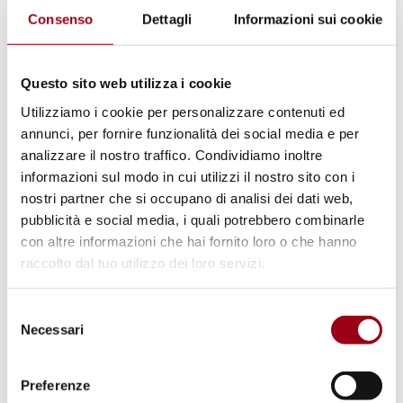
Consenso
Dettagli
Informazioni sui cookie
Secondo il Tribunale, gli organismi delle
Nazioni Unite che si occupano di diritti umani,
Questo sito web utilizza i cookie
come ad esempio l'ECOSOC, avrebbero dovuto
Utilizziamo i cookie per personalizzare contenuti ed
"esaminare la contraddizione fra politica di
annunci, per fornire funzionalità dei social media e per
adattamento del FMI e la salvaguardia dei
analizzare il nostro traffico. Condividiamo inoltre
diritti umani". Il Tribunale auspica, pertanto,
informazioni sul modo in cui utilizzi il nostro sito con i
una revisione e un
rimodellamento in senso
nostri partner che si occupano di analisi dei dati web,
pubblicità e social media, i quali potrebbero combinarle
democratico di Fondo e Banca
(cfr. il testo
con altre informazioni che hai fornito loro o che hanno
della sentenza in allegato).
raccolto dal tuo utilizzo dei loro servizi.
Ma dopo vent'anni poco è cambiato nel
Selezione
Necessari
sistema: secondo uno studio della Ong
del
consenso
statunitense Bank Information Center, i
Preferenze
prestiti della BM finalizzati alla realizzazione