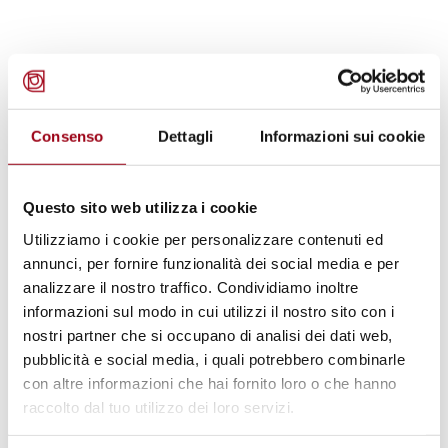
La visione glocale
dell’educazione ai diritti umani
Consenso
Dettagli
Informazioni sui cookie
I numerosi documenti esistenti riguardanti
l’educazione ai diritti umani si riferiscono a
Questo sito web utilizza i cookie
un’ottica complessa e variegata che dimostra
Utilizziamo i cookie per personalizzare contenuti ed
un pensiero ed un’attività che non guardano
annunci, per fornire funzionalità dei social media e per
analizzare il nostro traffico. Condividiamo inoltre
solo all’istituzione scolastica, ma delineano
informazioni sul modo in cui utilizzi il nostro sito con i
invece un sistema educativo che comprende
nostri partner che si occupano di analisi dei dati web,
finalità, scelte istituzionali ed indicazioni
pubblicità e social media, i quali potrebbero combinarle
operative a vari livelli di governance.
con altre informazioni che hai fornito loro o che hanno
raccolto dal tuo utilizzo dei loro servizi.
La nostra considerazione qui è da un lato