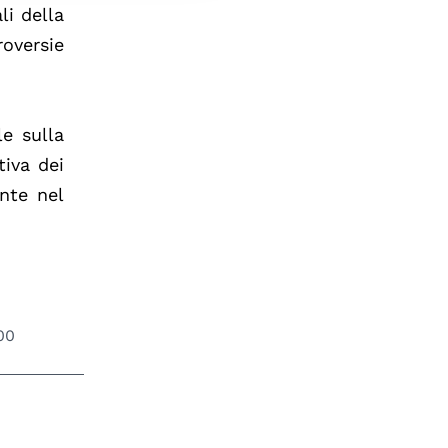
li della
roversie
le sulla
tiva dei
ente nel
00