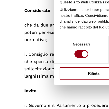
Questo sito web utilizza i c
Utilizziamo i cookie per perso
Considerato
nostro traffico. Condividiamo 
di analisi dei dati web, pubbl
che da due anni sono presenti in Parl
che hanno raccolto dal tuo uti
poteri per esercitare un efﬁcace contro
Selezione
normativa;
Necessari
del
consenso
il Consiglio regionale del Veneto, allo 
che spesso diventano merce di scambio
sollecitazione già espressa al Parlam
Rifiuta
larghissima maggioranza;
Invita
il Governo e il Parlamento a procedere