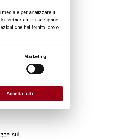
l media e per analizzare il
ostri partner che si occupano
azioni che hai fornito loro o
Stato i
’attuale
Marketing
 di armi
endo la
otato a
Accetta tutti
egge sul