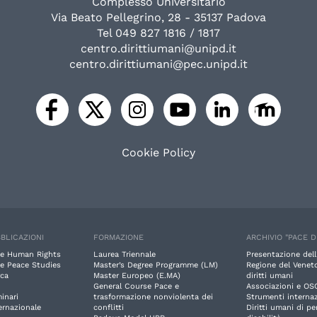
Complesso Universitario
Via Beato Pellegrino, 28 - 35137 Padova
Tel 049 827 1816 / 1817
centro.dirittiumani@unipd.it
centro.dirittiumani@pec.unipd.it
Cookie Policy
BLICAZIONI
FORMAZIONE
ARCHIVIO "PACE D
e Human Rights
Laurea Triennale
Presentazione dell
e Peace Studies
Master’s Degree Programme (LM)
Regione del Veneto
rca
Master Europeo (E.MA)
diritti umani
General Course Pace e
Associazioni e OS
inari
trasformazione nonviolenta dei
Strumenti internaz
ernazionale
conflitti
Diritti umani di p