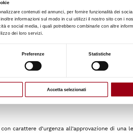
ookie
nalizzare contenuti ed annunci, per fornire funzionalità dei socia
inoltre informazioni sul modo in cui utilizzi il nostro sito con i n
icità e social media, i quali potrebbero combinarle con altre inform
amento numerose proposte di legge che danno alio 
lizzo dei loro servizi.
llo sul commercio delle armi, reso impossibile dall
Preferenze
Statistiche
scopo di porre ﬁne al preoccupante trafﬁco illegale
 per il mercato internazionale della droga, ribad
ento con l’ordine del giorno del 24 luglio 1986 v
Accetta selezionati
 con carattere d’urgenza all’approvazione di una l