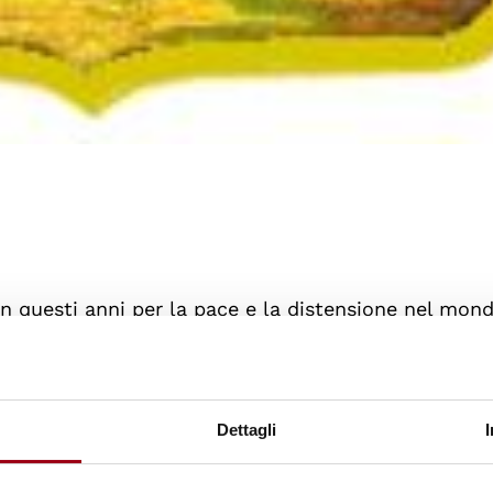
 questi anni per la pace e la distensione nel mon
azione illegale di armi dal nostro Paese verso il
te e, come sembra dimostrare la vicenda del P
Dettagli
iano, malgrado l’embargo dichiarato dal nostro G
omeni di terrorismo internazionale;