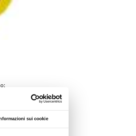
do;
 Terzo e
orto di
Informazioni sui cookie
overno,