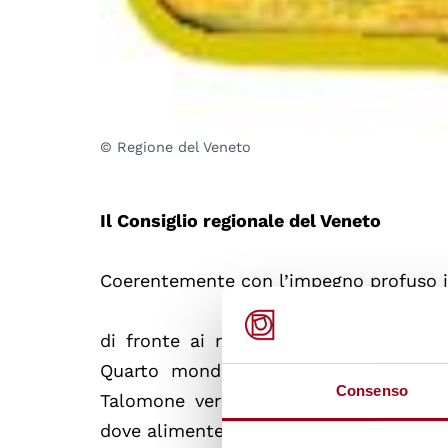
© Regione del Veneto
Il Consiglio regionale del Veneto
Coerentemente con l’impegno profuso in
di fronte ai recenti episodi di esport
Quarto mondo, verso il Medio Orien
Consenso
Talomone verso lo stesso regime iran
dove alimenterà guerre fratricide e fen