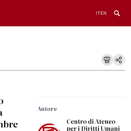
IT
EN
o
Autore
a
Centro di Ateneo
embre
per i Diritti Umani