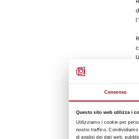
R
d
l
R
c
U
d
s
Consenso
R
l
o
Questo sito web utilizza i c
s
Utilizziamo i cookie per perso
nostro traffico. Condividiamo 
d
di analisi dei dati web, pubbl