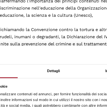
iaffermando l'importanza dei principi contenuti ne
iscriminazione nell'educazione della Organizzazion
'educazione, la scienza e la cultura (Unesco),
ichiamando la Convenzione contro la tortura e altr
rudeli, inumani o degradanti, la Dichiarazione del 
nite sulla prevenzione del crimine e sul trattamento
i condotta per funzionari incaricati del rispetto de
ulla schiavitù,
Dettagli
icordando anche che uno degli obiettivi dell'Organ
avoro, come afferma il suo statuto, è la protezione d
ccupati in paesi diversi dal proprio, nonché la com
ookie
uddetta Organizzazione in questioni relative a lavo
nalizzare contenuti ed annunci, per fornire funzionalità dei socia
inoltre informazioni sul modo in cui utilizzi il nostro sito con i n
elle loro famiglie,
icità e social media, i quali potrebbero combinarle con altre inform