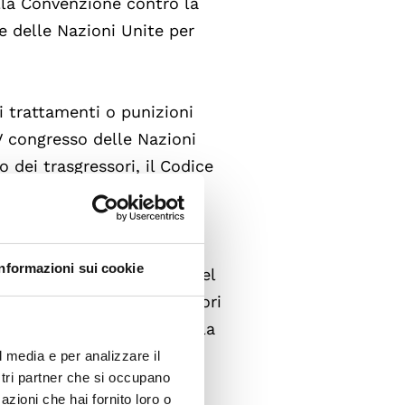
lla Convenzione contro la
e delle Nazioni Unite per
i trattamenti o punizioni
IV congresso delle Nazioni
 dei trasgressori, il Codice
lla legge e le Convenzioni
Informazioni sui cookie
izzazione internazionale del
egli interessi dei lavoratori
petenza e l'esperienza della
ratori migranti e a membri
l media e per analizzare il
ostri partner che si occupano
azioni che hai fornito loro o