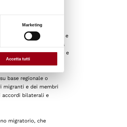
essione con lavoratori
delle Nazioni Unite, in
Marketing
ella Commissione per lo
 Unite per l'alimentazione e
 Unite per l'educazione, la
ondiale della sanità (OMS) e
Accetta tutti
 su base regionale o
ori migranti e dei membri
i accordi bilaterali e
no migratorio, che