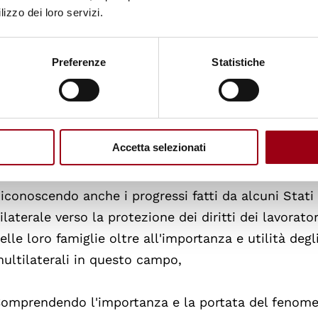
lizzo dei loro servizi.
iconoscendo l'importanza del lavoro svolto in conn
igranti e membri delle loro famiglie in vari organi 
Preferenze
Statistiche
articolare nella Commissione sui diritti umani e n
viluppo sociale, e nell'Organizzazione delle Nazioni
'agricoltura (FAO), nell'Organizzazione delle Nazioni
cienza e la cultura (Unesco), nell'Organizzazione m
Accetta selezionati
n altre organizzazioni internazionali,
iconoscendo anche i progressi fatti da alcuni Stati
ilaterale verso la protezione dei diritti dei lavorat
elle loro famiglie oltre all'importanza e utilità degl
ultilaterali in questo campo,
omprendendo l'importanza e la portata del fenome