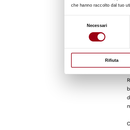
che hanno raccolto dal tuo uti
R
m
Selezione
Necessari
del
p
consenso
s
l
s
Rifiuta
i
R
b
d
m
C