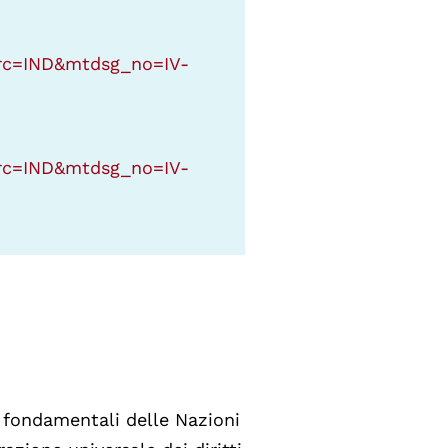
?src=IND&mtdsg_no=IV-
?src=IND&mtdsg_no=IV-
 fondamentali delle Nazioni