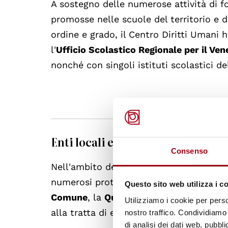
A sostegno delle numerose attività di f
promosse nelle scuole del territorio e 
ordine e grado, il Centro Diritti Umani 
l'
Ufficio Scolastico Regionale per il Ven
nonché con singoli istituti scolastici del
Enti locali e regionali
Consenso
Nell'ambito della intensa cooperazione co
numerosi protocolli di intesa e accordi d
Questo sito web utilizza i c
Comune
, la
Questura
e la
Prefettura di
Utilizziamo i cookie per perso
alla tratta di esseri umani) e il
Comune d
nostro traffico. Condividiamo 
di analisi dei dati web, pubbl