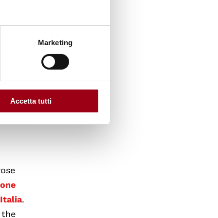
sviluppo
re a
io del
Marketing
e con
Accetta tutti
rose
ione
Italia
.
 the