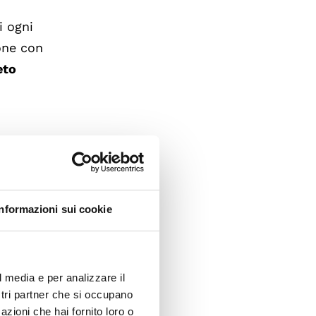
i ogni
ione con
eto
Informazioni sui cookie
ova
, il
ntrasto
l media e per analizzare il
ostri partner che si occupano
azioni che hai fornito loro o