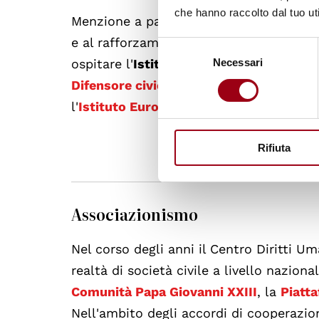
che hanno raccolto dal tuo uti
Menzione a parte merita la collaborazion
e al rafforzamento dell'istituto della Dif
Selezione
ospitare l'
Istituto Italiano dell'Ombud
Necessari
del
consenso
Difensore civico della Regione Toscana
l'
Istituto Europeo dell'Ombudsman
(EO
Rifiuta
Associazionismo
Nel corso degli anni il Centro Diritti 
realtà di società civile a livello nazion
Comunità Papa Giovanni XXIII
, la
Piatta
Nell'ambito degli accordi di cooperazion