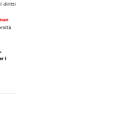
 diritti
uman
ersità
,
er i