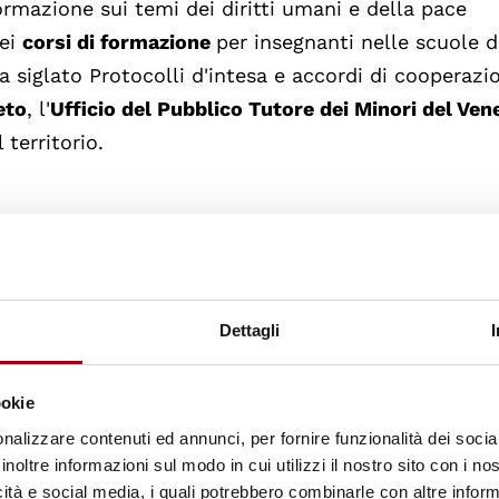
ormazione sui temi dei diritti umani e della pace
dei
corsi di formazione
per insegnanti nelle scuole d
ha siglato Protocolli d'intesa e accordi di cooperaz
eto
, l'
Ufficio del Pubblico Tutore dei Minori del Ven
 territorio.
Dettagli
n gli enti locali e regionali, il Centro ha siglato
i cooperazione con, tra gli altri, il
Comune di Pad
ookie
 Venezia
(con particolare riferimento al tema del co
nalizzare contenuti ed annunci, per fornire funzionalità dei socia
i Vicenza
.
inoltre informazioni sul modo in cui utilizzi il nostro sito con i n
icità e social media, i quali potrebbero combinarle con altre inform