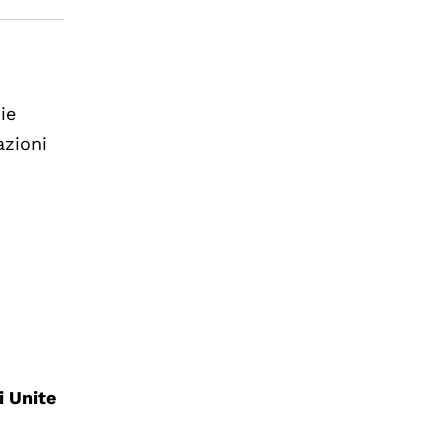
ie
azioni
i Unite