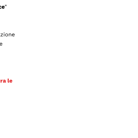
ce
"
azione
e
ra le