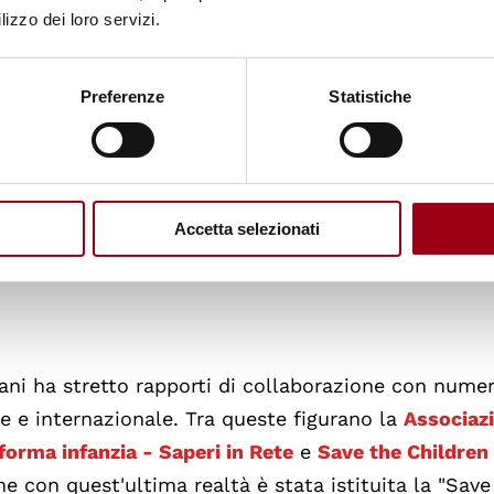
lizzo dei loro servizi.
e del Centro Diritti Umani alle attività volte allo 
esa Civica in Italia. In questo settore, il Centro, olt
sman
, ha stretto accordi di cooperazione con l'
Uffic
Preferenze
Statistiche
, con il
Coordinamento nazionale dei difensori civici
I)
.
Accetta selezionati
Umani ha stretto rapporti di collaborazione con nume
ale e internazionale. Tra queste figurano la
Associaz
forma infanzia - Saperi in Rete
e
Save the Children 
e con quest'ultima realtà è stata istituita la "Save