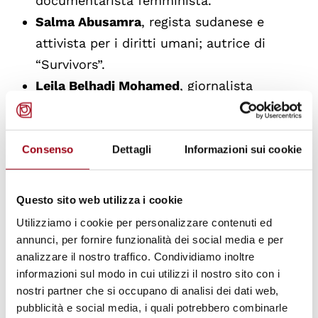
documentarista femminista.
Salma Abusamra
, regista sudanese e
attivista per i diritti umani; autrice di
“Survivors”.
Leila Belhadj Mohamed
, giornalista
specializzata in Africa e Asia occidentale,
diritti umani e migrazione.
Greta Barbieri
, ostetrica con Medici Senza
Consenso
Dettagli
Informazioni sui cookie
Frontiere, con esperienza sul campo in
Sudan.
Questo sito web utilizza i cookie
Utilizziamo i cookie per personalizzare contenuti ed
annunci, per fornire funzionalità dei social media e per
Il seminario è promosso da:
Advocacy Hub -
analizzare il nostro traffico. Condividiamo inoltre
Students' Voices at the Human Rights Centre,
informazioni sul modo in cui utilizzi il nostro sito con i
nostri partner che si occupano di analisi dei dati web,
in collaborazione con il Centro di Ateneo per i
pubblicità e social media, i quali potrebbero combinarle
diritti umani "Antonio Papisca" e la Cattedra