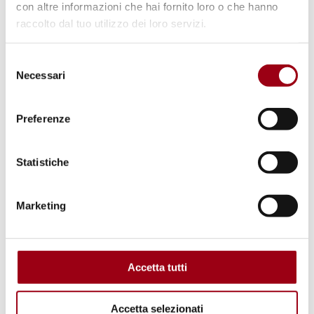
con altre informazioni che hai fornito loro o che hanno
Unesco "Diritti umani, democrazia e pace",
raccolto dal tuo utilizzo dei loro servizi.
Università di Padova.
Selezione
Necessari
del
consenso
Preferenze
Statistiche
Marketing
Accetta tutti
1
/
9
Accetta selezionati