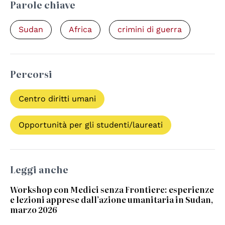
Parole chiave
Sudan
Africa
crimini di guerra
Percorsi
Centro diritti umani
Opportunità per gli studenti/laureati
Leggi anche
Workshop con Medici senza Frontiere: esperienze
e lezioni apprese dall’azione umanitaria in Sudan,
marzo 2026