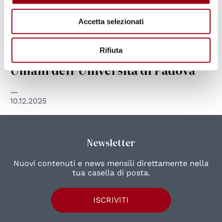
SERVIZIO CIVILE
Appello all’azione per i diritti
Accetta selezionati
umani dei Giovani in Servizio
Civile Universale al Centro Diritti
Rifiuta
Umani dell’Università di Padova
10.12.2025
Newsletter
Nuovi contenuti e news mensili direttamente nella
tua casella di posta.
ISCRIVITI