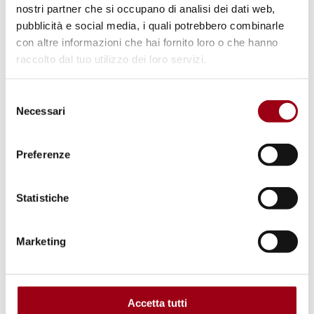
nostri partner che si occupano di analisi dei dati web,
Belém, 10-21 Novembre 2025: cosa
pubblicità e social media, i quali potrebbero combinarle
lascia la COP30
con altre informazioni che hai fornito loro o che hanno
raccolto dal tuo utilizzo dei loro servizi.
12.01.2026
Selezione
Necessari
del
consenso
Preferenze
Statistiche
Marketing
Accetta tutti