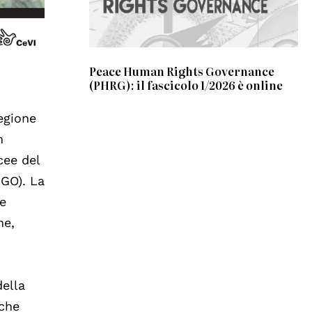
Peace Human Rights Governance
(PHRG): il fascicolo 1/2026 è online
egione
n
cee del
 GO). La
re
ne,
della
 che