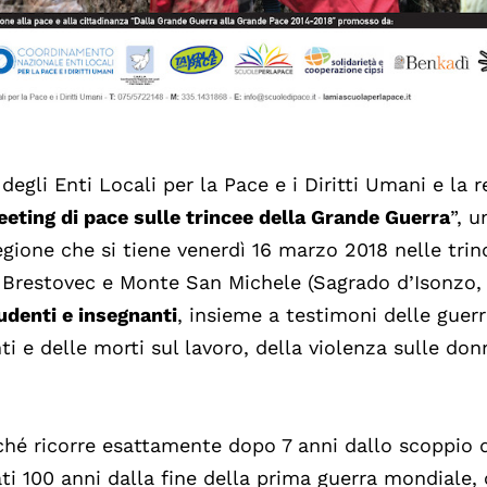
gli Enti Locali per la Pace e i Diritti Umani e la
r
eting di pace sulle trincee della Grande Guerra
”, u
egione che si tiene venerdì 16 marzo 2018 nelle trin
e Brestovec e Monte San Michele (Sagrado d’Isonzo,
udenti e insegnanti
, insieme a testimoni delle guer
 e delle morti sul lavoro, della violenza sulle don
ché ricorre esattamente dopo 7 anni dallo scoppio 
sati 100 anni dalla fine della prima guerra mondiale,