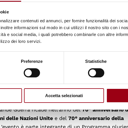
vogna e Sagrado, gestiti dal Consorzio Italiano di
ookie
Ernesto Balducci di Zugliano. Infine, daranno un lo
nalizzare contenuti ed annunci, per fornire funzionalità dei socia
varie parti del mondo del Collegio del Mondo Unito d
inoltre informazioni sul modo in cui utilizzi il nostro sito con i n
ren.
icità e social media, i quali potrebbero combinarle con altre inform
lizzo dei loro servizi.
ll’Istruzione della Regione Friuli Venezia Giulia in
Regionale del Friuli Venezia Giulia, il Comune di S
Preferenze
Statistiche
, il Coordinamento regionale e nazionale degli Enti
azionale delle scuole di pace, Tavola della pace, Cen
 (UD), Consorzio Italiano di Solidarietà di Trieste,
evi, Governo dei Giovani di Fiumicello.
Accetta selezionati
Grande Guerra ricade nell’anno del
70° anniversario d
ni delle Nazioni Unite
e del
70° anniversario della
 L’evento è parte integrante di un Programma plurie