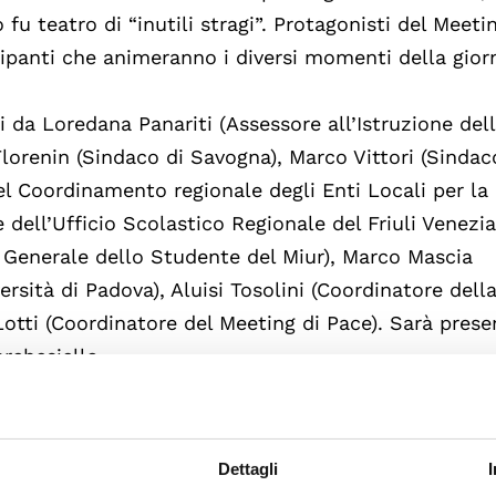
 fu teatro di “inutili stragi”. Protagonisti del Meeti
cipanti che animeranno i diversi momenti della gior
i da Loredana Panariti (Assessore all’Istruzione del
lorenin (Sindaco di Savogna), Marco Vittori (Sindac
el Coordinamento regionale degli Enti Locali per la
re dell’Ufficio Scolastico Regionale del Friuli Venezi
ne Generale dello Studente del Miur), Marco Mascia
ersità di Padova), Aluisi Tosolini (Coordinatore dell
Lotti (Coordinatore del Meeting di Pace). Sarà prese
rchesiello.
anno Jean Fabre (esperto delle Nazioni Unite), Imma
i Antiviolenza e Progetti di Trieste), Romeo Mattio
Dettagli
nale Mutilati e Invalidi sul lavoro). Interverranno a