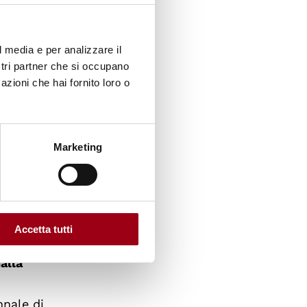
ro
l media e per analizzare il
i
ostri partner che si occupano
azioni che hai fornito loro o
avogna
Marketing
 Locali
tro di
Accetta tutti
alla
nnale di