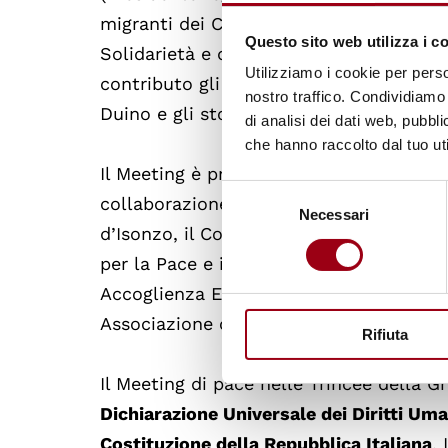
migranti dei Centri di accoglienza di Sa
Questo sito web utilizza i c
Solidarietà e del Centro di Accoglienza 
Utilizziamo i cookie per perso
contributo gli studenti provenienti da 
nostro traffico. Condividiamo 
Duino e gli storici Lucio Fabi e Mitja Ju
di analisi dei dati web, pubbl
che hanno raccolto dal tuo uti
Il Meeting è promosso dall’Assessorato a
Selezione
collaborazione con l’Ufficio Scolastico 
Necessari
del
d’Isonzo, il Comune di Sagrado d’Isonzo
consenso
per la Pace e i Diritti Umani, la Rete N
Accoglienza Ernesto Balducci di Zugliano
Associazione culturale Benkadì, Cipsi, C
Rifiuta
Il Meeting di pace nelle Trincee della 
Dichiarazione Universale dei Diritti Uma
Costituzione della Repubblica Italiana
.