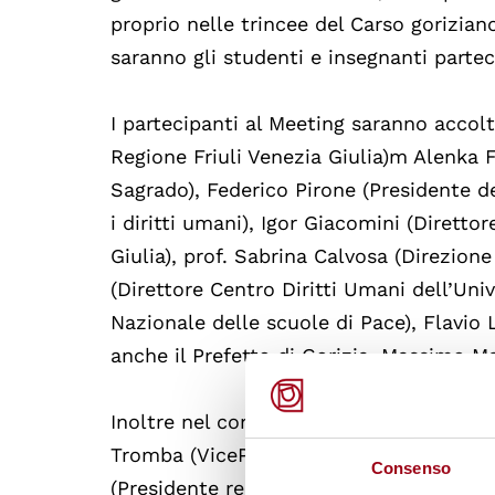
proprio nelle trincee del Carso goriziano
saranno gli studenti e insegnanti parte
I partecipanti al Meeting saranno accolt
Regione Friuli Venezia Giulia)m Alenka F
Sagrado), Federico Pirone (Presidente d
i diritti umani), Igor Giacomini (Diretto
Giulia), prof. Sabrina Calvosa (Direzio
(Direttore Centro Diritti Umani dell’Univ
Nazionale delle scuole di Pace), Flavio 
anche il Prefetto di Gorizia, Massimo Ma
Inoltre nel corso del Meeting interverr
Tromba (VicePresidente Gruppo Operatric
Consenso
(Presidente regionale Associazione Nazio