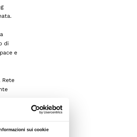
ng
nata.
la
o di
 pace e
a
a Rete
nte
li
Informazioni sui cookie
nche i