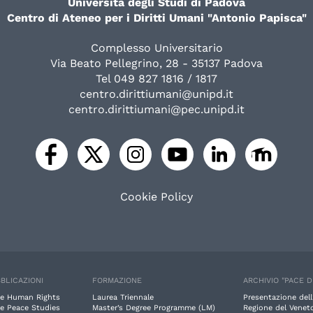
Università degli Studi di Padova
Centro di Ateneo per i Diritti Umani "Antonio Papisca"
Complesso Universitario
Via Beato Pellegrino, 28 - 35137 Padova
Tel 049 827 1816 / 1817
centro.dirittiumani@unipd.it
centro.dirittiumani@pec.unipd.it
Cookie Policy
BLICAZIONI
FORMAZIONE
ARCHIVIO "PACE D
e Human Rights
Laurea Triennale
Presentazione dell
e Peace Studies
Master’s Degree Programme (LM)
Regione del Veneto