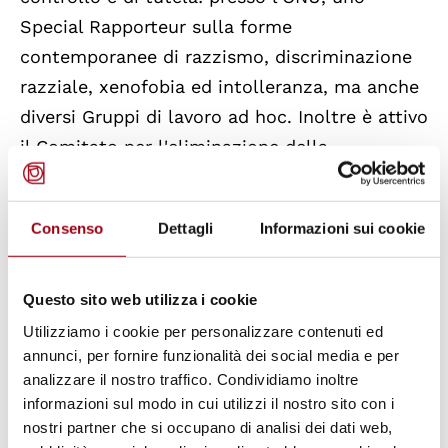
Special Rapporteur sulla forme
contemporanee di razzismo, discriminazione
razziale, xenofobia ed intolleranza, ma anche
diversi Gruppi di lavoro ad hoc. Inoltre è attivo
il Comitato per l'eliminazione della
discriminazione razziale (CERD), organo di
esperti indipendenti che controlla
Consenso
Dettagli
Informazioni sui cookie
l'attuazione, in tutti gli Stati parti, della
Convenzione sull'eliminazione di tutte le
forme di discriminazione razziale.
Questo sito web utilizza i cookie
Utilizziamo i cookie per personalizzare contenuti ed
annunci, per fornire funzionalità dei social media e per
Il 7 marzo 2008 la CERD ha concluso l’analisi
analizzare il nostro traffico. Condividiamo inoltre
delle relazioni di alcuni Paesi riguardanti
informazioni sul modo in cui utilizzi il nostro sito con i
appunto l’eliminazione di ogni forma di
nostri partner che si occupano di analisi dei dati web,
discriminazione razziale. Per l’Italia sono stati