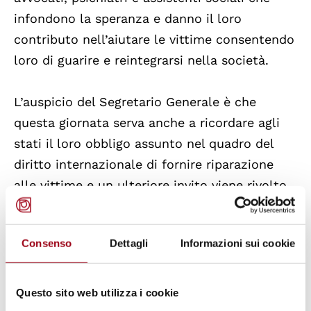
infondono la speranza e danno il loro
contributo nell’aiutare le vittime consentendo
loro di guarire e reintegrarsi nella società.
L’auspicio del Segretario Generale è che
questa giornata serva anche a ricordare agli
stati il loro obbligo assunto nel quadro del
diritto internazionale di fornire riparazione
alle vittime e un ulteriore invito viene rivolto
anche agli stati che non sono parte della
Convenzione contro la tortura e del suo
Consenso
Dettagli
Informazioni sui cookie
Protocollo opzionale, a ratificare tali
strumenti senza indugio.
Questo sito web utilizza i cookie
Il 12 dicembre 1997, con la risoluzione 52/149,