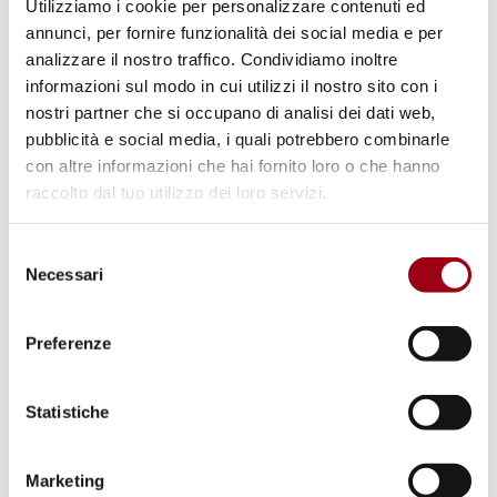
Utilizziamo i cookie per personalizzare contenuti ed
l'Assemblea Generale delle Nazioni Unite ha
annunci, per fornire funzionalità dei social media e per
analizzare il nostro traffico. Condividiamo inoltre
proclamato il 26 giugno la Giornata
informazioni sul modo in cui utilizzi il nostro sito con i
internazionale delle Nazioni Unite a sostegno
nostri partner che si occupano di analisi dei dati web,
delle vittime di tortura in vista della totale
pubblicità e social media, i quali potrebbero combinarle
eradicazione della pratica della tortura e
con altre informazioni che hai fornito loro o che hanno
raccolto dal tuo utilizzo dei loro servizi.
dell’effettiva implementazione della
Convenzione contro la tortura ed altre pene o
Selezione
trattamenti crudeli, inumani o degradanti
,
Necessari
del
entrata in vigore il
26 giugno 1987
.
consenso
Preferenze
Per ulteriori informazioni si rimanda ai link nel
box sottostante.
Statistiche
Aggiornato il:
26.06.2015
Marketing