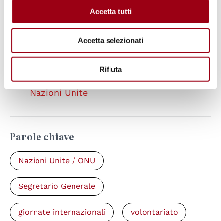
Nazioni Unite
Accetta tutti
Nazioni Unite, Giornata del Volontariato
Accetta selezionati
Internazionale per lo Sviluppo Economico
e Sociale
Rifiuta
UNV - Programma dei Volontari delle
Nazioni Unite
Parole chiave
Nazioni Unite / ONU
Segretario Generale
giornate internazionali
volontariato