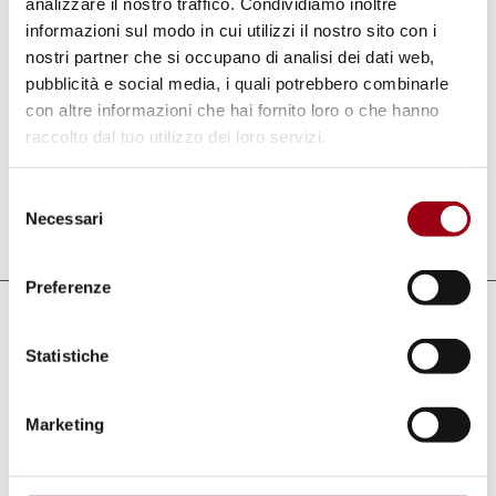
analizzare il nostro traffico. Condividiamo inoltre
obiettivo il raggiungimento del bene comune.
informazioni sul modo in cui utilizzi il nostro sito con i
nostri partner che si occupano di analisi dei dati web,
pubblicità e social media, i quali potrebbero combinarle
Il messaggio completo del Segretario Generale
con altre informazioni che hai fornito loro o che hanno
Ban-Ki Moon è disponibile al link sotto
raccolto dal tuo utilizzo dei loro servizi.
indicato.
Selezione
Necessari
del
Aggiornato il:
04.12.2012
consenso
Preferenze
Collegamenti
Statistiche
Nazioni Unite, Giornata del Volontariato
Internazionale per lo Sviluppo Economico
Marketing
e Sociale
UNV - Programma dei Volontari delle