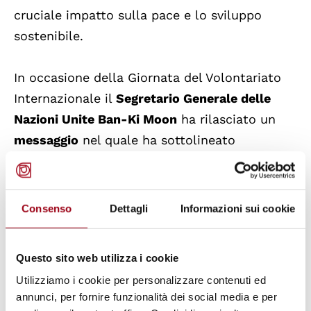
cruciale impatto sulla pace e lo sviluppo
sostenibile.
In occasione della Giornata del Volontariato
Internazionale il
Segretario Generale delle
Nazioni Unite Ban-Ki Moon
ha rilasciato un
messaggio
nel quale ha sottolineato
l’importanza che rivestono le attività di
volontariato nel mondo, rendendo omaggio in
particolare ai
7.700 volontari delle Nazioni
Consenso
Dettagli
Informazioni sui cookie
Unite
che sostengono gli sforzi
dell’organizzazione per prevenire i conflitti,
Questo sito web utilizza i cookie
fornire assistenza nelle situazioni di crisi,
Utilizziamo i cookie per personalizzare contenuti ed
promuovere lo sviluppo sostenibile e
annunci, per fornire funzionalità dei social media e per
realizzare tutti i progetti che hanno come