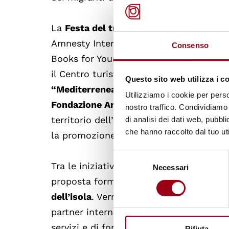
La
Festa del turismo responsabile e dei 
Amnesty International e all’AITR, anche 
Consenso
Books for Young People), l’ECPAT (End C
il Centro turistico studentesco (Cts), s
Questo sito web utilizza i c
“Mediterrenean Networking: step one
Utilizziamo i cookie per perso
Fondazione Anna Lindh per il Dialogo tr
nostro traffico. Condividiamo 
territorio dell’isola, di laboratori volti
di analisi dei dati web, pubbl
che hanno raccolto dal tuo uti
la promozione di un dialogo comune tra
Selezione
Tra le iniziative promosse nell’ambito d
Necessari
del
proposta formulata da Ibby Italia, relati
consenso
dell’isola
. Verranno portati a Lampedusa,
partner internazionali dell’associazione,
servizi e di formazione per l’infanzia.
Rifiuta