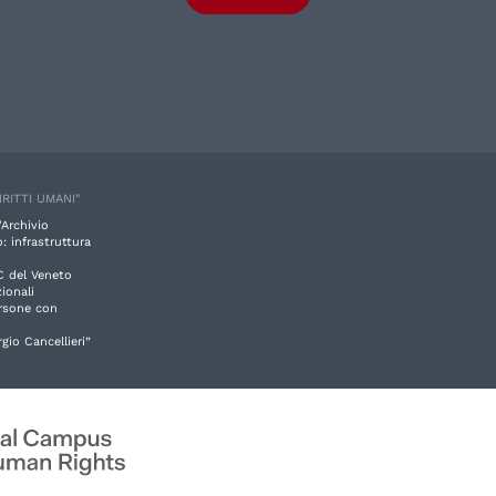
IRITTI UMANI"
'Archivio
: infrastruttura
C del Veneto
ionali
ersone con
rgio Cancellieri”