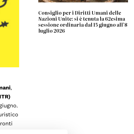
Consiglio per i Diritti Umani delle
Nazioni Unite: si è tenuta la 62esima
sessione ordinaria dal 15 giugno all’8
luglio 2026
umani
,
ITR)
 giugno.
ristico
ronti