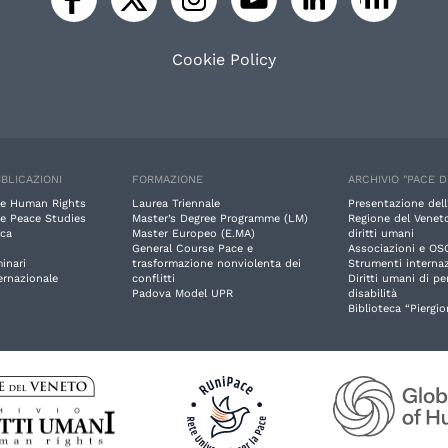
Cookie Policy
BLICAZIONI
FORMAZIONE
ARCHIVIO "PACE D
e Human Rights
Laurea Triennale
Presentazione dell
e Peace Studies
Master’s Degree Programme (LM)
Regione del Veneto
rca
Master Europeo (E.MA)
diritti umani
General Course Pace e
Associazioni e OS
inari
trasformazione nonviolenta dei
Strumenti internaz
ernazionale
conflitti
Diritti umani di p
Padova Model UPR
disabilità
Biblioteca “Piergio