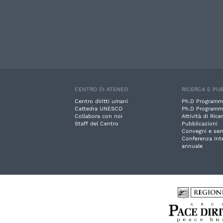
CENTRO DI ATENEO
RICERCA E PUB
Centro diritti umani
Ph.D Programm
Cattedra UNESCO
Ph.D Programm
Collabora con noi
Attività di Rice
Staff del Centro
Pubblicazioni
Convegni e sem
Conferenza Int
annuale