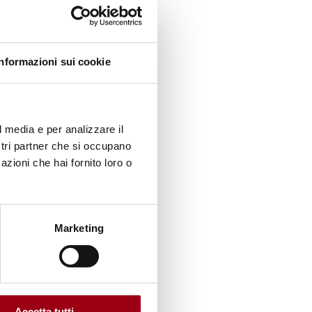
 ad
d on
Informazioni sui cookie
nlus) e
della
l media e per analizzare il
, sul
ostri partner che si occupano
are per
azioni che hai fornito loro o
Marketing
ei
ro di
Accetta tutti