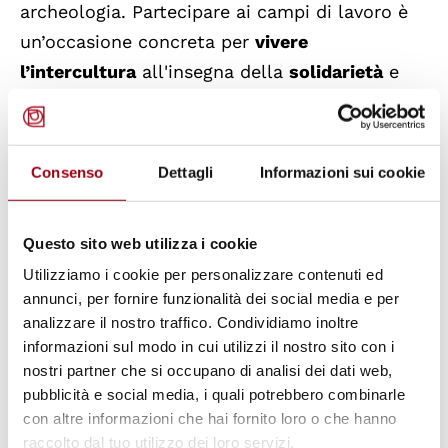
archeologia. Partecipare ai campi di lavoro è
un’occasione concreta per
vivere
l’intercultura
all'insegna della
solidarietà
e
della
cooperazione
.
Per la stagione estiva 2014 Lunaria offre la
Consenso
Dettagli
Informazioni sui cookie
possibilità di partecipare in campi di
volontariato in
Africa
,
Giappone
,
sud-est
Questo sito web utilizza i cookie
asiatico
e numerose altre mete.
Utilizziamo i cookie per personalizzare contenuti ed
annunci, per fornire funzionalità dei social media e per
Le iscrizioni sono aperte a tutti
. Per cercare i
analizzare il nostro traffico. Condividiamo inoltre
progetti e iscriversi si possono visitare i link
informazioni sul modo in cui utilizzi il nostro sito con i
indicati nel box sottostante.
nostri partner che si occupano di analisi dei dati web,
pubblicità e social media, i quali potrebbero combinarle
con altre informazioni che hai fornito loro o che hanno
Aggiornato il:
13.05.2014
raccolto dal tuo utilizzo dei loro servizi.