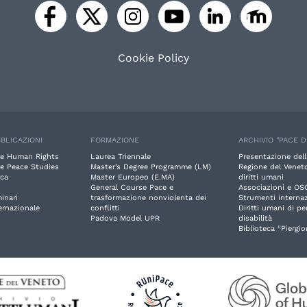
Cookie Policy
BLICAZIONI
FORMAZIONE
ARCHIVIO "PACE D
e Human Rights
Laurea Triennale
Presentazione dell
e Peace Studies
Master’s Degree Programme (LM)
Regione del Veneto
rca
Master Europeo (E.MA)
diritti umani
General Course Pace e
Associazioni e OS
inari
trasformazione nonviolenta dei
Strumenti internaz
ernazionale
conflitti
Diritti umani di p
Padova Model UPR
disabilità
Biblioteca “Piergio