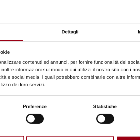
a in quella di relazioni di approfondimento. Obiettivo
 dell’educazione scolastica ed extrascolastica la 
u puntuali dati cognitivi e su valori di etica univer
Dettagli
 avanzati curricula formativi.
ookie
odotto a conclusione del 1° Corso di formazione e
nalizzare contenuti ed annunci, per fornire funzionalità dei socia
to nuovo Cd-rom arricchisce un percorso di alta
inoltre informazioni sul modo in cui utilizzi il nostro sito con i n
o da una dimensione fortemente creativa.
icità e social media, i quali potrebbero combinarle con altre inform
lizzo dei loro servizi.
Preferenze
Statistiche
ducazione
diritti umani