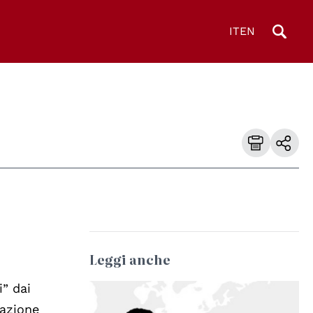
IT
EN
Leggi anche
i” dai
mazione