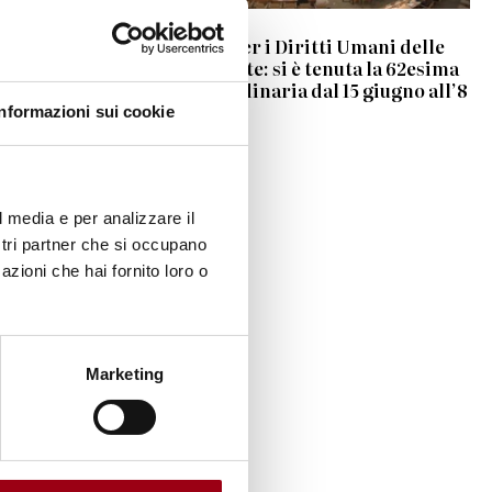
 del
Consiglio per i Diritti Umani delle
cultura
Nazioni Unite: si è tenuta la 62esima
sessione ordinaria dal 15 giugno all’8
sale, e
luglio 2026
Informazioni sui cookie
l media e per analizzare il
ostri partner che si occupano
azioni che hai fornito loro o
Marketing