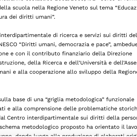
 della scuola nella Regione Veneto sul tema “Educa
ura dei diritti umani”.
nterdipartimentale di ricerca e servizi sui diritti de
UNESCO “Diritti umani, democrazia e pace”, ambedu
one e con il contributo finanziario della Direzione
struzione, della Ricerca e dell’Università e dell’Ass
 umani e alla cooperazione allo sviluppo della Region
 sulla base di una “griglia metodologica” funzionale
ottati e alla comprensione delle problematiche storic
al Centro interdipartimentale sui diritti della pers
o schema metodologico proposto ha orientato il lav
uppo, dando luogo alla produzione di elaborati orig