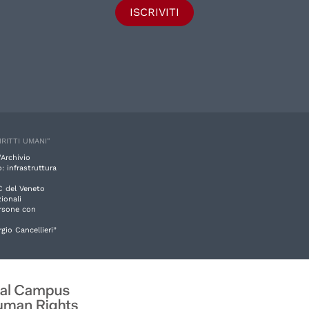
ISCRIVITI
IRITTI UMANI"
'Archivio
: infrastruttura
C del Veneto
ionali
ersone con
rgio Cancellieri”