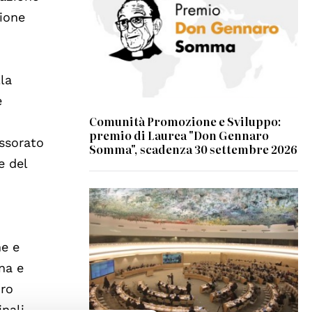
zione
lla
e
Comunità Promozione e Sviluppo:
premio di Laurea "Don Gennaro
essorato
Somma", scadenza 30 settembre 2026
e del
© UN Photo/Jess Hoffman
he e
ona e
oro
inali