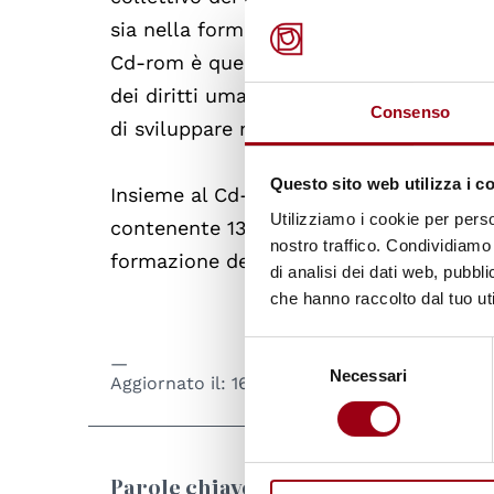
sia nella forma di progetti didattici, si
Cd-rom è quello di diffondere nel mondo
dei diritti umani, rigorosamente basata s
Consenso
di sviluppare nuovi e metodologicamente
Questo sito web utilizza i c
Insieme al Cd-rom “abcdirittiumani” pr
Utilizziamo i cookie per perso
contenente 136 progetti didattici, ques
nostro traffico. Condividiamo 
formazione dei formatori caratterizzat
di analisi dei dati web, pubbl
che hanno raccolto dal tuo uti
Selezione
Necessari
del
Aggiornato il:
16.07.2009
consenso
Parole chiave
e