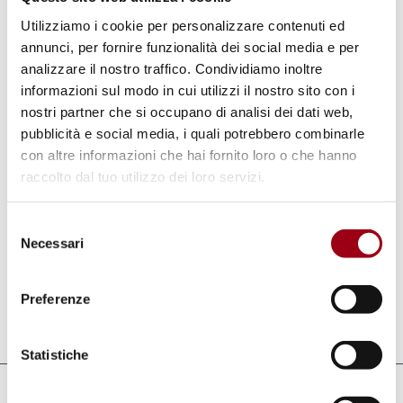
una somma pari al premio percepito. Tale
Utilizziamo i cookie per personalizzare contenuti ed
annunci, per fornire funzionalità dei social media e per
progetto deve prevedere azioni concrete volte
analizzare il nostro traffico. Condividiamo inoltre
a favorire l’integrazione ed eliminare la
informazioni sul modo in cui utilizzi il nostro sito con i
discriminazione etnica.
nostri partner che si occupano di analisi dei dati web,
pubblicità e social media, i quali potrebbero combinarle
con altre informazioni che hai fornito loro o che hanno
Le
candidature
devono essere inviate
entro il
raccolto dal tuo utilizzo dei loro servizi.
1° dicembre 2014
al Centro UNESCO di Torino.
Selezione
Per ulteriori informazioni si rimanda al link nel
Necessari
del
box sottostante.
consenso
Preferenze
Aggiornato il:
23.10.2014
Statistiche