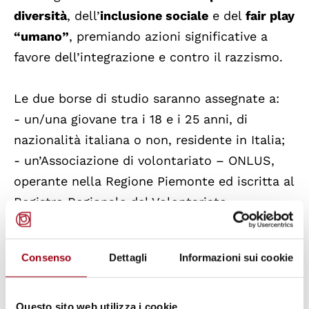
diversità
, dell’
inclusione sociale
e del
fair play
“umano”
, premiando azioni significative a
favore dell’integrazione e contro il razzismo.
Le due borse di studio saranno assegnate a:
- un/una giovane tra i 18 e i 25 anni, di
nazionalità italiana o non, residente in Italia;
- un’Associazione di volontariato – ONLUS,
operante nella Regione Piemonte ed iscritta al
Registro Regionale del Volontariato.
Ambo le categorie di assegnatari dovranno
aver compiuto nel primo semestre del 2014
Consenso
Dettagli
Informazioni sui cookie
azioni significative a favore dell’integrazione e
contro il razzismo ed allegare un progetto di
impiego (entro il primo semestre del 2015) di
Questo sito web utilizza i cookie