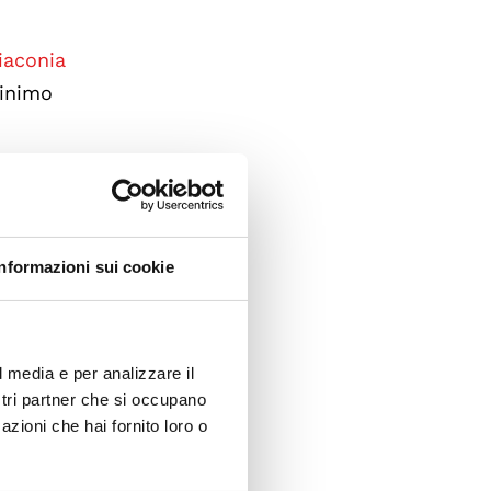
iaconia
minimo
e un
Informazioni sui cookie
l media e per analizzare il
inho,
ostri partner che si occupano
Ministro
azioni che hai fornito loro o
čová,