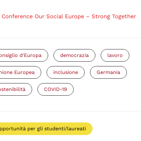
Conference Our Social Europe – Strong Together
onsiglio d'Europa
democrazia
lavoro
nione Europea
inclusione
Germania
ostenibilità
COVID-19
pportunità per gli studenti/laureati