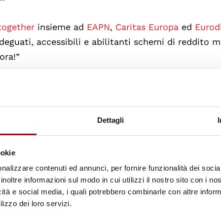
together
insieme ad
EAPN
,
Caritas Europa
ed
Eurod
deguati, accessibili e abilitanti schemi di reddito 
ora!”
so in cui la situazione lo consenta, sarà disponibil
 ospiti in loco. Se si desidera partecipare in loco a
il 12 agosto 2020
.
Dettagli
 di:
ookie
nalizzare contenuti ed annunci, per fornire funzionalità dei socia
 e della protezione sociale, RomaniaAna Mendes God
inoltre informazioni sul modo in cui utilizzi il nostro sito con i n
della protezione sociale, Portogallo. Hubertus Heil, 
icità e social media, i quali potrebbero combinarle con altre inform
ali, Germania. Renate Hornung-Draus, amministratore
lizzo dei loro servizi.
ioni dei datori di lavoro tedeschi (BDA). Jana Malá