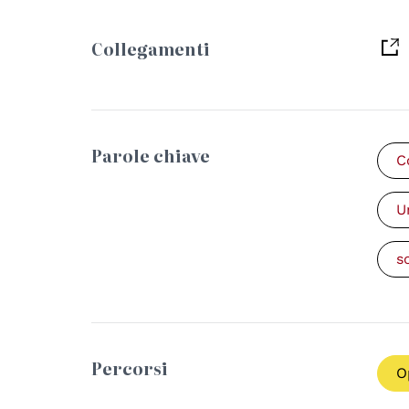
Collegamenti
Parole chiave
C
U
s
Percorsi
O