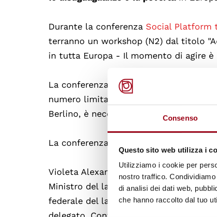
Durante la conferenza
Social Platform 
terranno un workshop (N2) dal titolo "A
in tutta Europa - Il momento di agire è 
La conferenza si terrà online, ma nel ca
numero limitato di posti a sedere per gli
Berlino, è necessario
registrarsi entro 
Consenso
La conferenza comprenderà i contributi
Questo sito web utilizza i c
Utilizziamo i cookie per perso
Violeta Alexandru, Ministro del lavoro
nostro traffico. Condividiamo 
Ministro del lavoro, della solidarietà e 
di analisi dei dati web, pubbl
federale del lavoro e degli affari soci
che hanno raccolto dal tuo uti
delegato, Confederazione delle associaz