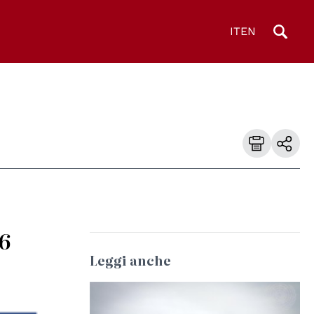
IT
EN
16
Leggi anche
© UN Photo/UNHCR/Phil Behan