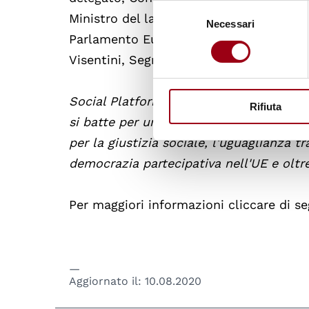
Selezione
Ministro del lavoro e degli affari social
Necessari
del
Parlamento Europeo. Nicolas Schmit, Com
consenso
Visentini, Segretario Generale della Co
Social Platform è la più grande rete di 
Rifiuta
si batte per un'Europa sociale. È guidat
per la giustizia sociale, l'uguaglianza tra
democrazia partecipativa nell'UE e oltre
Per maggiori informazioni cliccare di se
Aggiornato il:
10.08.2020