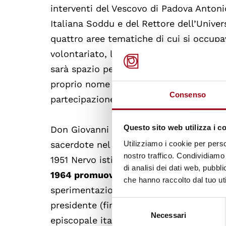
interventi del Vescovo di Padova Antonio
Italiana Soddu e del Rettore dell’Unive
quattro aree tematiche di cui si occupav
volontariato, lotta alle disuguaglianze e
sarà spazio per testimonianze brevi. Ch
proprio nome alla Fondazione Zancan, in
Consenso
partecipazione.
Questo sito web utilizza i c
Don Giovanni Nervo (Casalpusterlengo (
Utilizziamo i cookie per perso
sacerdote nel 1941 nella diocesi di Pado
nostro traffico. Condividiamo 
1951 Nervo istituisce la Scuola superiore
di analisi dei dati web, pubbl
1964 promuove la Fondazione "Emanue
che hanno raccolto dal tuo uti
sperimentazione sui temi della sanità, 
Selezione
presidente (fino al 1996) e poi presiden
Necessari
del
episcopale italiana,
costituisce Caritas 