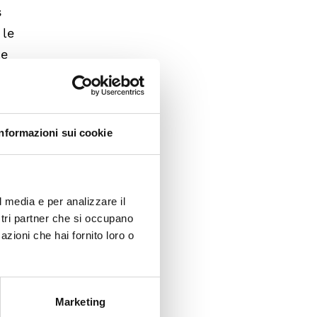
s
 le
 e
30 ci
care il
are la
Informazioni sui cookie
nato
l media e per analizzare il
za. Nel
ostri partner che si occupano
0. Nel
azioni che hai fornito loro o
Marketing