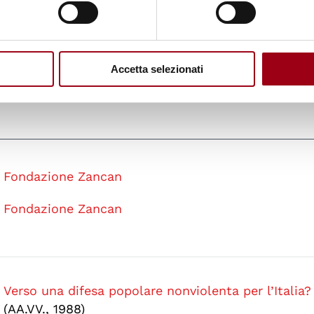
ceve la laurea
ad honorem
in Economia dall’Universi
ione dall’Università di Padova.
Accetta selezionati
Fondazione Zancan
Fondazione Zancan
Verso una difesa popolare nonviolenta per l’Italia?
(AA.VV., 1988)