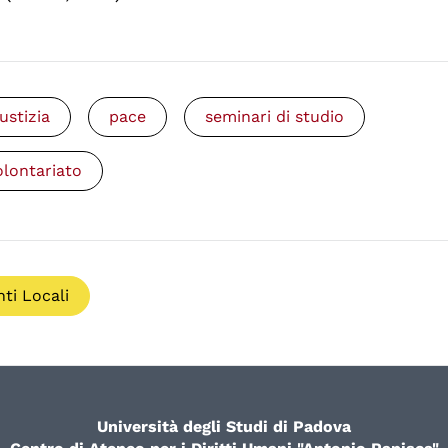
iustizia
pace
seminari di studio
olontariato
nti Locali
Università degli Studi di Padova