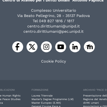
Centro di Ateneo per i Diritti Umani "Antonio Papisca"
Complesso Universitario
Via Beato Pellegrino, 28 - 35137 Padova
Tel 049 827 1816 / 1817
centro.dirittiumani@unipd.it
centro.dirittiumani@pec.unipd.it
Cookie Policy
BLICAZIONI
FORMAZIONE
ARCHIVIO "PACE D
e Human Rights
Laurea Triennale
Presentazione dell
e Peace Studies
Master’s Degree Programme (LM)
Regione del Veneto
rca
Master Europeo (E.MA)
diritti umani
General Course Pace e
Associazioni e OS