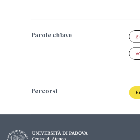
Parole chiave
g
v
Percorsi
E