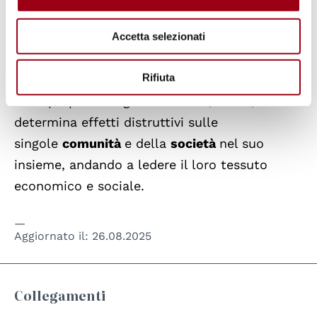
maggior parte dei casi sono le
donne
a doversi
far carico della domanda di
verità
e
giustizia
Accetta selezionati
che la scomparsa di una persona pone e delle
Rifiuta
ripercussioni concrete che quest’ultima ha
sulla propria famiglia. Tutto ciò, infine,
determina effetti distruttivi sulle
singole
comunità
e della
società
nel suo
insieme, andando a ledere il loro tessuto
economico e sociale.
Aggiornato il:
26.08.2025
Collegamenti