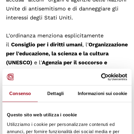
Unite di antisemitismo e di danneggiare gli
interessi degli Stati Uniti.
L'ordinanza menziona esplicitamente
il
Consiglio per i diritti umani
, l'
Organizzazione
per l'educazione, la scienza e la cultura
(UNESCO)
e l'
Agenzia per il soccorso e
l'occupazione dei rifugiati palestinesi nel
Vicino Oriente (UNRWA)
. L'ordine esecutivo,
emesso il 3 febbraio 2025, prevede una
Consenso
Dettagli
Informazioni sui cookie
revisione dell'adesione all'UNESCO entro tre
mesi.
Questo sito web utilizza i cookie
Utilizziamo i cookie per personalizzare contenuti ed
Amanda Klasing, direttrice nazionale delle
annunci, per fornire funzionalità dei social media e per