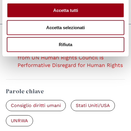
Accetta tutti
Aggiornato il:
10.02.2025
Accetta selezionati
Collegamenti
Rifiuta
Amnesty International, U.S. Withdrawal
from UN Human Rights Council Is
Performative Disregard for Human Rights
Parole chiave
Consiglio diritti umani
Stati Uniti/USA
UNRWA