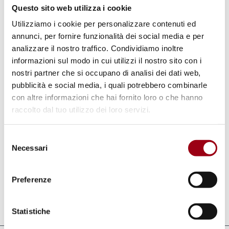
Questo sito web utilizza i cookie
International Essay Contest c/o The Goi
Utilizziamo i cookie per personalizzare contenuti ed
Peace Foundation
annunci, per fornire funzionalità dei social media e per
1-4-5 Hirakawacho, Chiyoda-ku, Tokyo 102-
analizzare il nostro traffico. Condividiamo inoltre
informazioni sul modo in cui utilizzi il nostro sito con i
0093 Japan
nostri partner che si occupano di analisi dei dati web,
pubblicità e social media, i quali potrebbero combinarle
I vincitori saranno annunciati
a novembre
con altre informazioni che hai fornito loro o che hanno
2012
sul sito della Fondazione Goi e sulla
raccolto dal tuo utilizzo dei loro servizi.
sezione giovani del sito dell'UNESCO. Il
Selezione
vincitore del primo premio
(circa 1000 euro)
Necessari
del
sarà invitato in Giappone per la cerimonia di
consenso
conferimento del premio
Preferenze
Aggiornato il:
12.04.2012
Statistiche