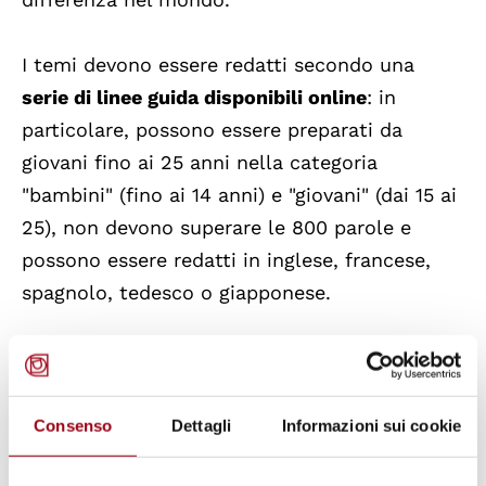
I temi devono essere redatti secondo una
serie di linee guida disponibili online
: in
particolare, possono essere preparati da
giovani fino ai 25 anni nella categoria
"bambini" (fino ai 14 anni) e "giovani" (dai 15 ai
25), non devono superare le 800 parole e
possono essere redatti in inglese, francese,
spagnolo, tedesco o giapponese.
Le composizioni
devono essere spedite alla
Fondazione entro il 30 giugno 2012
, attraverso
il sito internet, oppure via posta all'indirizzo
Consenso
Dettagli
Informazioni sui cookie
seguente: