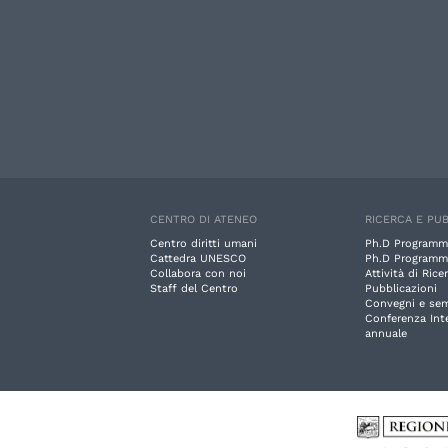
CENTRO DI ATENEO
RICERCA E PUB
Centro diritti umani
Ph.D Programm
Cattedra UNESCO
Ph.D Programm
Collabora con noi
Attività di Rice
Staff del Centro
Pubblicazioni
Convegni e sem
Conferenza Int
annuale