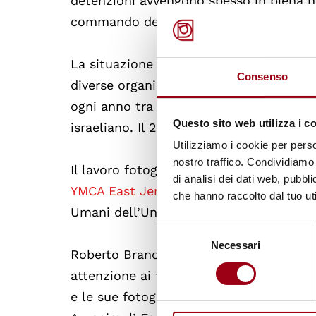
detenzioni avvengono spesso in piena no
commando dell’esercito israeliano.
La situazione di violazione di diritti um
Consenso
diverse organizzazioni internazionali 
ogni anno tra i 500 e 800 ragazzi e raga
Questo sito web utilizza i c
israeliano. Il 25% ha un’età inferiore ai 
Utilizziamo i cookie per perso
nostro traffico. Condividiamo 
Il lavoro fotografico è stato document
di analisi dei dati web, pubbl
YMCA East Jerusalem
e la mostra è stat
che hanno raccolto dal tuo uti
Umani dell’Università di Padova.
Selezione
Necessari
del
Roberto Brancolini è un fotografo freel
consenso
attenzione ai temi sociali. Collabora c
e le sue fotografie sono pubblicate tra g