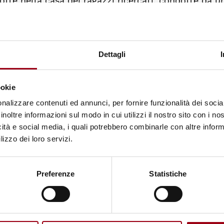
tte nella casa dei ragazzi ricercati, condotte da u
ani dei ragazzi minori palestinesi è stata riportata 
Dettagli
come
BT’Selem
e
Save the Children
, che sottolinean
zze palestinesi minorenni vengono arrestati dall’es
ookie
14 anni.
nalizzare contenuti ed annunci, per fornire funzionalità dei socia
inoltre informazioni sul modo in cui utilizzi il nostro sito con i n
ato grazie al supporto di ONG come
DCI Internationa
icità e social media, i quali potrebbero combinarle con altre inform
a resa possibile grazie al sostegno del Centro per i 
lizzo dei loro servizi.
Preferenze
Statistiche
ance professionista, si occupa di cronaca e reporta
on la
Tavola della Pace
di Perugia e la Provincia di 
li altri su La Stampa, Repubblica, il Corriere della 