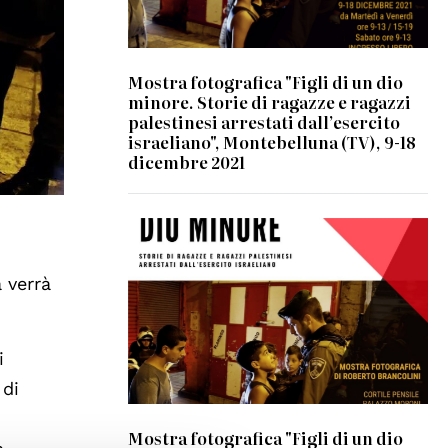
Mostra fotografica "Figli di un dio
minore. Storie di ragazze e ragazzi
palestinesi arrestati dall’esercito
israeliano", Montebelluna (TV), 9-18
dicembre 2021
 verrà
i
 di
Mostra fotografica "Figli di un dio