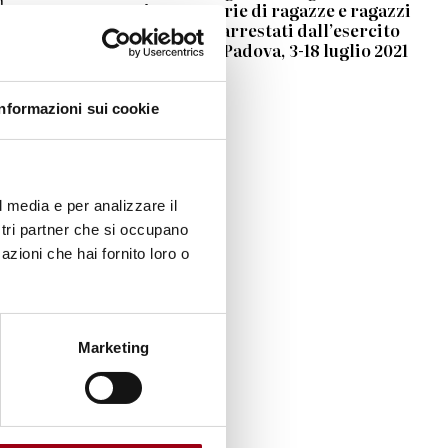
n
minore. Storie di ragazze e ragazzi
palestinesi arrestati dall’esercito
israeliano", Padova, 3-18 luglio 2021
da
Informazioni sui cookie
o che
ercito
l media e per analizzare il
ostri partner che si occupano
l
e
azioni che hai fornito loro o
Diritti
Marketing
ge con
Modena
Sera,