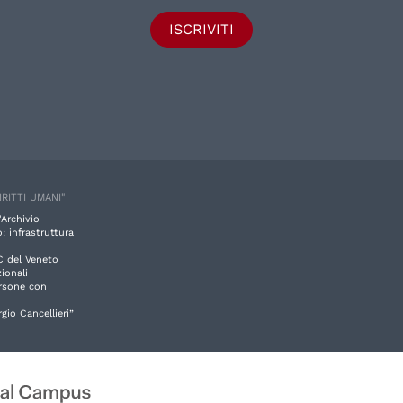
ISCRIVITI
IRITTI UMANI"
'Archivio
: infrastruttura
C del Veneto
ionali
ersone con
rgio Cancellieri”