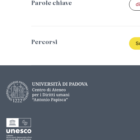
Parole chiave
d
Percorsi
S