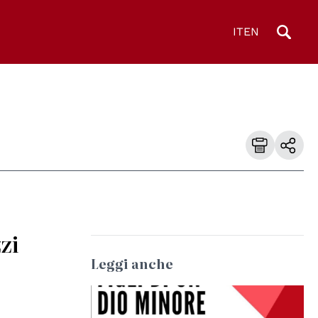
IT
EN
zi
Leggi anche