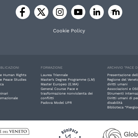
Cookie Policy
BLICAZIONI
FORMAZIONE
ARCHIVIO "PACE D
e Human Rights
Laurea Triennale
Presentazione dell
e Peace Studies
Master’s Degree Programme (LM)
Regione del Veneto
rca
Master Europeo (E.MA)
diritti umani
General Course Pace e
Associazioni e OS
inari
trasformazione nonviolenta dei
Strumenti internaz
ernazionale
conflitti
Diritti umani di p
Padova Model UPR
disabilità
Biblioteca “Piergio