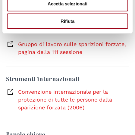
Gruppo di lavoro sulle sparizioni forzate,
Accetta selezionati
pagina della 111 sessione
Rifiuta
Nazioni Unite, Gruppo di lavoro sulle
sparizioni forzate
Gruppo di lavoro sulle sparizioni forzate,
pagina della 111 sessione
Strumenti internazionali
Convenzione internazionale per la
protezione di tutte le persone dalla
sparizione forzata (2006)
Parole chiave