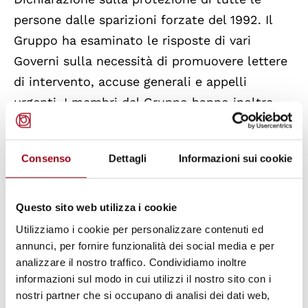
persone dalle sparizioni forzate del 1992.
Il
Gruppo ha esaminato le risposte di vari
Governi sulla necessità di promuovere lettere
di intervento, accuse generali e appelli
urgenti. I membri del Gruppo hanno inoltre
discusso le possibili
prossime visite per
paese
e le attività future.
Consenso
Dettagli
Informazioni sui cookie
Nel corso della sessione, gli esperti hanno
discusso varie tematiche rilevanti per il loro
Questo sito web utilizza i cookie
mandato, con particolare riferimento alle
Utilizziamo i cookie per personalizzare contenuti ed
sparizioni forzate nel contesto delle
annunci, per fornire funzionalità dei social media e per
analizzare il nostro traffico. Condividiamo inoltre
migrazioni e hanno dialogato
con le famiglie
informazioni sul modo in cui utilizzi il nostro sito con i
delle persone scomparse e con le
nostri partner che si occupano di analisi dei dati web,