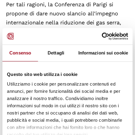
Per tali ragioni, la Conferenza di Parigi si
propone di dare nuovo slancio all’impegno
internazionale nella riduzione dei gas serra,
attraverso la stesura di un nuovo documento
legalmente vincolante che impegni gli Stati a
mantenere l’innalzamento della temperatura
Consenso
Dettagli
Informazioni sui cookie
globale sotto i 2°. In particolare gli Stati,
riuniti nella
“Paris Climate Alliance”
, si
Questo sito web utilizza i cookie
propongono di analizzare i 146 rapporti
Utilizziamo i cookie per personalizzare contenuti ed
nazionali sulle misure prese finora in materia
annunci, per fornire funzionalità dei social media e per
di protezione dell’ambiente, in modo da
analizzare il nostro traffico. Condividiamo inoltre
condividere buone pratiche ed identificare le
informazioni sul modo in cui utilizzi il nostro sito con i
sfide comuni; creare fondi specifici per
nostri partner che si occupano di analisi dei dati web,
pubblicità e social media, i quali potrebbero combinarle
favorire la transizione delle economie in via di
con altre informazioni che hai fornito loro o che hanno
sviluppo ad economie a bassa emissione di
raccolto dal tuo utilizzo dei loro servizi.