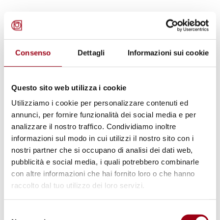
Il Comitato svolge principalmente le funzioni
di
ricevere ed esaminare i rapporti periodici
presentati dagli Stati parte
riguardanti
Consenso
Dettagli
Informazioni sui cookie
le misure di carattere legislativo, giudiziario,
amministrativo o di altro genere che sono
Questo sito web utilizza i cookie
state adottate per dare esecuzione alle
Utilizziamo i cookie per personalizzare contenuti ed
disposizioni della Convenzione. Il Comitato
annunci, per fornire funzionalità dei social media e per
rivolge le proprie preoccupazioni e
analizzare il nostro traffico. Condividiamo inoltre
raccomandazioni allo Stato parte sotto forma
informazioni sul modo in cui utilizzi il nostro sito con i
nostri partner che si occupano di analisi dei dati web,
di "
osservazioni conclusive
".
pubblicità e social media, i quali potrebbero combinarle
con altre informazioni che hai fornito loro o che hanno
Tutti i documenti relativi alla 96^ sessione del
raccolto dal tuo utilizzo dei loro servizi.
CERD sono disponibili online consultando
l'apposito link sottostante.
Selezione