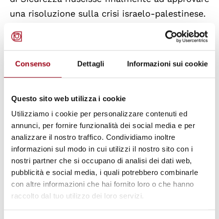
una risoluzione sulla crisi israelo-palestinese.
Questa paralisi è davvero pericolosa a causa
delle diverse posizioni degli Stati. Gli Stati
Consenso
Dettagli
Informazioni sui cookie
membri dovrebbero promuovere una riforma
del Consiglio di Sicurezza per migliorarne
Questo sito web utilizza i cookie
l’efficacia e rispecchiare la diversità del
Utilizziamo i cookie per personalizzare contenuti ed
mondo d’oggi. A questo proposito, gli Stati
annunci, per fornire funzionalità dei social media e per
membri delle Nazioni Unite, tra cui i
analizzare il nostro traffico. Condividiamo inoltre
rappresentanti del gruppo L.69 dei Paesi in via
informazioni sul modo in cui utilizzi il nostro sito con i
di sviluppo e del Gruppo Arabo, hanno ribadito
nostri partner che si occupano di analisi dei dati web,
pubblicità e social media, i quali potrebbero combinarle
l’urgente necessità di una riforma. Hanno
con altre informazioni che hai fornito loro o che hanno
sottolineato che l’attuale struttura del
raccolto dal tuo utilizzo dei loro servizi.
Consiglio di Sicurezza, con una
sovrarappresentazione dei Paesi occidentali,